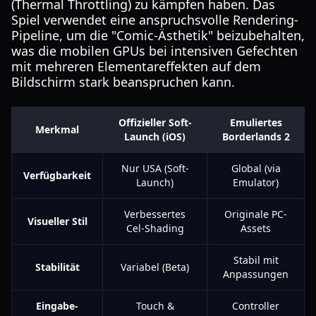
(Thermal Throttling) zu kämpfen haben. Das
Spiel verwendet eine anspruchsvolle Rendering-
Pipeline, um die "Comic-Ästhetik" beizubehalten,
was die mobilen GPUs bei intensiven Gefechten
mit mehreren Elementareffekten auf dem
Bildschirm stark beanspruchen kann.
Offizieller Soft-
Emuliertes
Merkmal
Launch (iOS)
Borderlands 2
Nur USA (Soft-
Global (via
Verfügbarkeit
Launch)
Emulator)
Verbessertes
Originale PC-
Visueller Stil
Cel-Shading
Assets
Stabil mit
Stabilität
Variabel (Beta)
Anpassungen
Eingabe-
Touch &
Controller