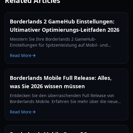
Related Articles
Borderlands 2 GameHub Einstellungen:
Ultimativer Optimierungs-Leitfaden 2026
Meistern Sie Ihre Borderlands 2 GameHub-
Einstellungen für Spitzenleistung auf Mobil- und
Handheld-Geräten. Lernen Sie Optimierungstricks für
Read More
Mali- und Adreno-GPUs.
Borderlands Mobile Full Release: Alles,
was Sie 2026 wissen müssen
Entdecken Sie den überraschenden Full Release von
Borderlands Mobile. Erfahren Sie mehr über die neue
Sirenen-Klasse, Loot-Systeme, Spielmodi und wie Sie Ihr
Read More
iPhone für das beste Erlebnis optimieren.