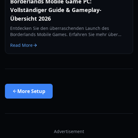
Borderlands Mobile Game PC:
Vollständiger Guide & Gameplay-
Übersicht 2026
Entdecken Sie den überraschenden Launch des
Borderlands Mobile Games. Erfahren Sie mehr über
Gameplay-Features, regionale Tests und wie Sie auf dem
Read More
PC via Emulation spielen.
More
Setup
Advertisement