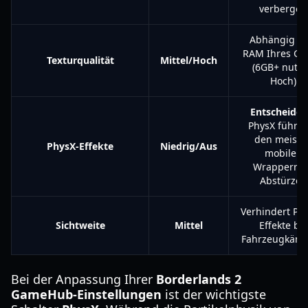
verbergen
Abhängig v
RAM Ihres Ge
Texturqualität
Mittel/Hoch
(6GB+ nutz
Hoch)
Entscheiden
PhysX führt 
den meiste
PhysX-Effekte
Niedrig/Aus
mobilen
Wrappern z
Abstürzen
Verhindert Pop
Sichtweite
Mittel
Effekte bei
Fahrzeugkäm
Bei der Anpassung Ihrer
Borderlands 2
GameHub-Einstellungen
ist der wichtigste