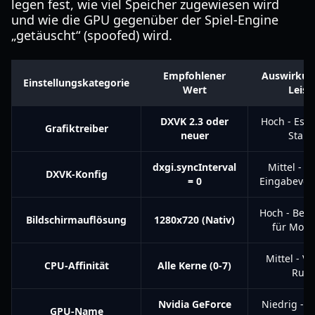
legen fest, wie viel Speicher zugewiesen wird
und wie die GPU gegenüber der Spiel-Engine
„getäuscht“ (spoofed) wird.
Empfohlener
Auswirkung
Einstellungskategorie
Wert
Leist
DXVK 2.3 oder
Hoch - Esse
Grafiktreiber
neuer
Stabil
dxgi.syncInterval
Mittel - R
DXVK-Konfig
= 0
Eingabever
Hoch - Best
Bildschirmauflösung
1280x720 (Nativ)
für Mobi
Mittel - V
CPU-Affinität
Alle Kerne (0-7)
Ruck
Nvidia GeForce
Niedrig - V
GPU-Name