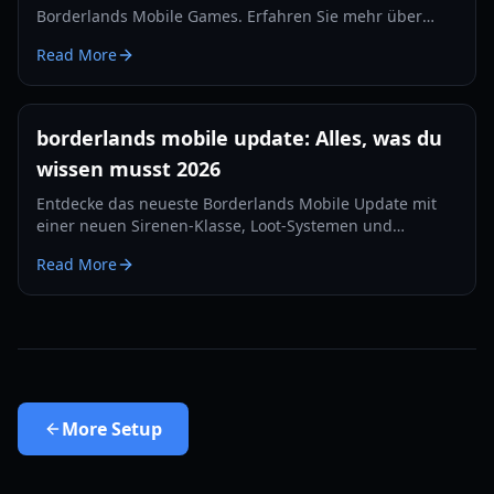
Borderlands Mobile Games. Erfahren Sie mehr über
Gameplay-Features, regionale Tests und wie Sie auf dem
Read More
PC via Emulation spielen.
borderlands mobile update: Alles, was du
wissen musst 2026
Entdecke das neueste Borderlands Mobile Update mit
einer neuen Sirenen-Klasse, Loot-Systemen und
Sanctuary 3. Kompletter Guide zu Gameplay, Fortschritt
Read More
und Modi.
More
Setup