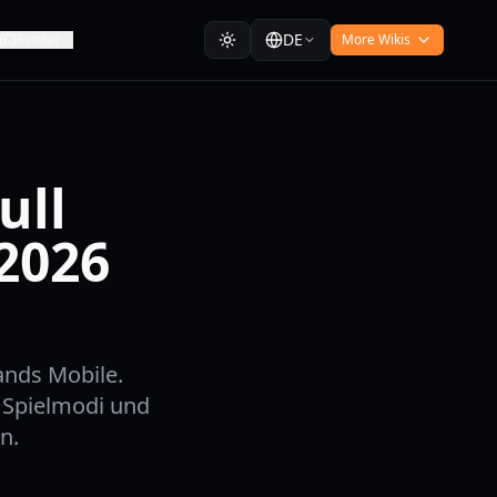
DE
Similar
More Wikis
ull
 2026
ands Mobile.
, Spielmodi und
n.