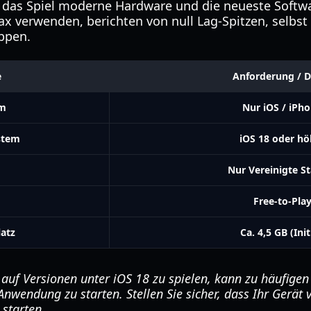
t das Spiel moderne Hardware und die neueste Softw
ax verwenden, berichten von null Lag-Spitzen, selbst
ppen.
e
Anforderung / D
rm
Nur iOS / iPh
stem
iOS 18 oder hö
Nur Vereinigte S
Free-to-Pla
latz
Ca. 4,5 GB (Init
auf Versionen unter iOS 18 zu spielen, kann zu häufigen
nwendung zu starten. Stellen Sie sicher, dass Ihr Gerät vo
starten.