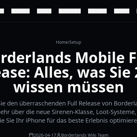
e
Setup
iOS
Android
Guide
APK
Home
/
Setup
rderlands Mobile F
ase: Alles, was Sie
wissen müssen
ie den überraschenden Full Release von Borderl
ehr über die neue Sirenen-Klasse, Loot-Systeme
ie Sie Ihr iPhone für das beste Erlebnis optimiere
2026-04-17
Borderlands Wiki Team