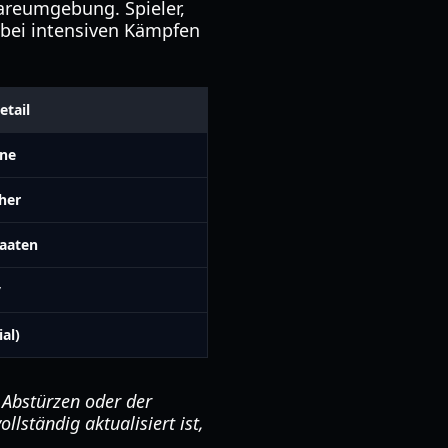
areumgebung. Spieler,
 bei intensiven Kämpfen
etail
one
her
taaten
y
ial)
 Abstürzen oder der
llständig aktualisiert ist,