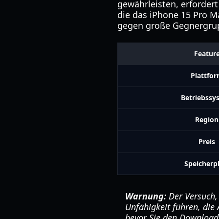
gewährleisten, erforder
die das iPhone 15 Pro M
gegen große Gegnergru
Featur
Plattfo
Betriebssy
Region
Preis
Speicherp
Warnung:
Der Versuch, 
Unfähigkeit führen, die A
bevor Sie den Download 