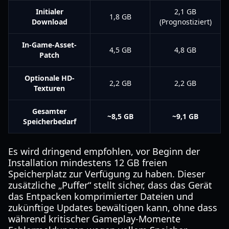
Initialer
2,1 GB
1,8 GB
Download
(Prognostiziert)
In-Game-Asset-
4,5 GB
4,8 GB
Patch
Optionale HD-
2,2 GB
2,2 GB
Texturen
Gesamter
~8,5 GB
~9,1 GB
Speicherbedarf
Es wird dringend empfohlen, vor Beginn der
Installation mindestens 12 GB freien
Speicherplatz zur Verfügung zu haben. Dieser
zusätzliche „Puffer“ stellt sicher, dass das Gerät
das Entpacken komprimierter Dateien und
zukünftige Updates bewältigen kann, ohne dass
während kritischer Gameplay-Momente