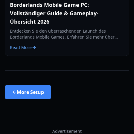
Borderlands Mobile Game PC:
Vollständiger Guide & Gameplay-
Übersicht 2026
Entdecken Sie den überraschenden Launch des
Borderlands Mobile Games. Erfahren Sie mehr über
Gameplay-Features, regionale Tests und wie Sie auf dem
Read More
PC via Emulation spielen.
More
Setup
Advertisement