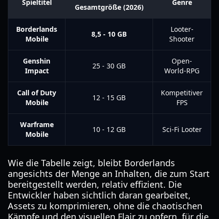
Spieltitel
Genre
Gesamtgröße (2026)
Borderlands
Looter-
8,5 - 10 GB
Mobile
Shooter
Genshin
Open-
25 - 30 GB
Impact
World-RPG
Call of Duty
Kompetitiver
12 - 15 GB
Mobile
FPS
Warframe
10 - 12 GB
Sci-Fi Looter
Mobile
Wie die Tabelle zeigt, bleibt Borderlands
angesichts der Menge an Inhalten, die zum Start
bereitgestellt werden, relativ effizient. Die
Entwickler haben sichtlich daran gearbeitet,
Assets zu komprimieren, ohne die chaotischen
Kämpfe und den visuellen Flair zu opfern, für die