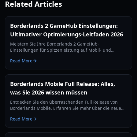
Related Articles
Borderlands 2 GameHub Einstellungen:
Ultimativer Optimierungs-Leitfaden 2026
Meistern Sie Ihre Borderlands 2 GameHub-
Einstellungen für Spitzenleistung auf Mobil- und
Handheld-Geräten. Lernen Sie Optimierungstricks für
Read More
Mali- und Adreno-GPUs.
Borderlands Mobile Full Release: Alles,
was Sie 2026 wissen müssen
Entdecken Sie den überraschenden Full Release von
Borderlands Mobile. Erfahren Sie mehr über die neue
Sirenen-Klasse, Loot-Systeme, Spielmodi und wie Sie Ihr
Read More
iPhone für das beste Erlebnis optimieren.