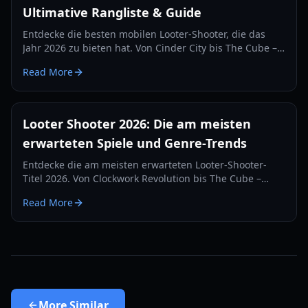
Ultimative Rangliste & Guide
Entdecke die besten mobilen Looter-Shooter, die das
Jahr 2026 zu bieten hat. Von Cinder City bis The Cube –
entdecke die am besten bewerteten Spiele,
Read More
Ausrüstungs-Guides und Gameplay-Strategien.
Looter Shooter 2026: Die am meisten
erwarteten Spiele und Genre-Trends
Entdecke die am meisten erwarteten Looter-Shooter-
Titel 2026. Von Clockwork Revolution bis The Cube –
entdecke die nächste Generation des
Read More
ausrüstungsbasierten Kampfes.
More
Similar