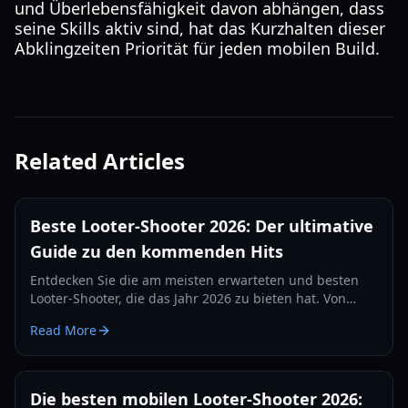
und Überlebensfähigkeit davon abhängen, dass
seine Skills aktiv sind, hat das Kurzhalten dieser
Abklingzeiten Priorität für jeden mobilen Build.
Related Articles
Beste Looter-Shooter 2026: Der ultimative
Guide zu den kommenden Hits
Entdecken Sie die am meisten erwarteten und besten
Looter-Shooter, die das Jahr 2026 zu bieten hat. Von
Steampunk-RPGs bis hin zu dynamischen MMOs –
Read More
entdecken Sie die nächste Generation des
ausrüstungsbasierten Kampfes.
Die besten mobilen Looter-Shooter 2026: