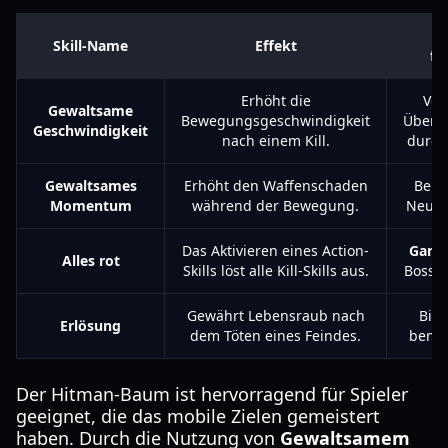
W
Skill-Name
Effekt
fu
Erhöht die
Ver
Gewaltsame
Bewegungsgeschwindigkeit
Überle
Geschwindigkeit
nach einem Kill.
durch
Gewaltsames
Erhöht den Waffenschaden
Belo
Momentum
während der Bewegung.
Neupo
Das Aktivieren eines Action-
Game
Alles rot
Skills löst alle Kill-Skills aus.
Boss-
Gewährt Lebensraub nach
Biet
Erlösung
dem Töten eines Feindes.
benöt
Der Hitman-Baum ist hervorragend für Spieler
geeignet, die das mobile Zielen gemeistert
haben. Durch die Nutzung von
Gewaltsamem