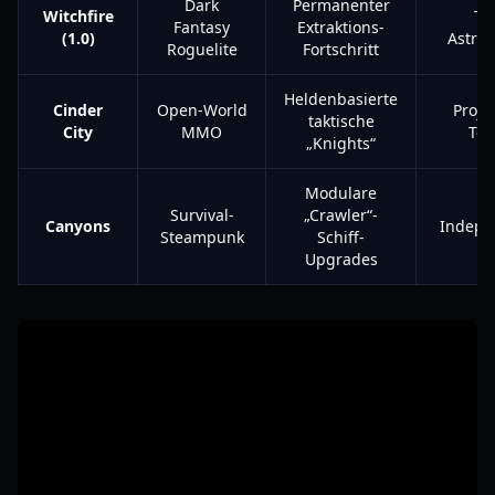
Dark
Permanenter
Witchfire
Th
Fantasy
Extraktions-
(1.0)
Astro
Roguelite
Fortschritt
Heldenbasierte
Cinder
Open-World
Projec
taktische
City
MMO
Te
„Knights“
Modulare
Survival-
„Crawler“-
Canyons
Indepe
Steampunk
Schiff-
Upgrades