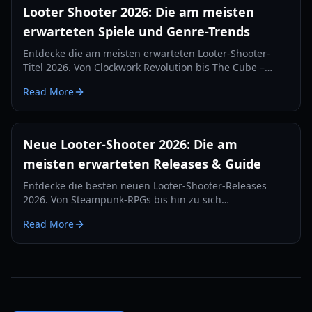
Looter Shooter 2026: Die am meisten
erwarteten Spiele und Genre-Trends
Entdecke die am meisten erwarteten Looter-Shooter-
Titel 2026. Von Clockwork Revolution bis The Cube –
entdecke die nächste Generation des
Read More
ausrüstungsbasierten Kampfes.
Neue Looter-Shooter 2026: Die am
meisten erwarteten Releases & Guide
Entdecke die besten neuen Looter-Shooter-Releases
2026. Von Steampunk-RPGs bis hin zu sich
verändernden MMO-Umgebungen – hier sind die
Read More
nächsten großen Hits des Genres.