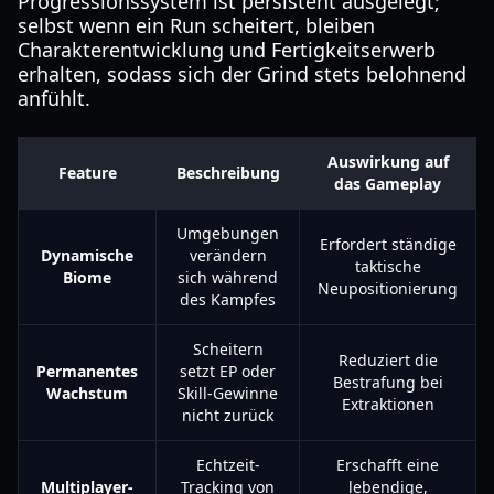
Progressionssystem ist persistent ausgelegt;
selbst wenn ein Run scheitert, bleiben
Charakterentwicklung und Fertigkeitserwerb
erhalten, sodass sich der Grind stets belohnend
anfühlt.
Auswirkung auf
Feature
Beschreibung
das Gameplay
Umgebungen
Erfordert ständige
Dynamische
verändern
taktische
Biome
sich während
Neupositionierung
des Kampfes
Scheitern
Reduziert die
Permanentes
setzt EP oder
Bestrafung bei
Wachstum
Skill-Gewinne
Extraktionen
nicht zurück
Echtzeit-
Erschafft eine
Multiplayer-
Tracking von
lebendige,