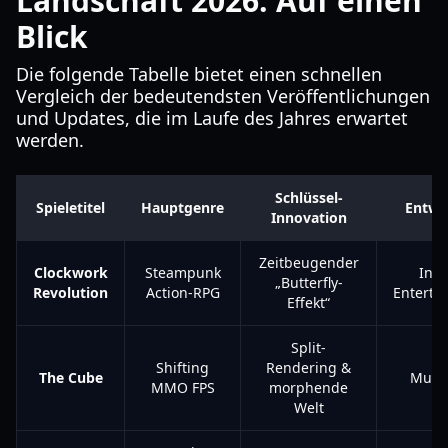
Landschaft 2026: Auf einen
Blick
Die folgende Tabelle bietet einen schnellen
Vergleich der bedeutendsten Veröffentlichungen
und Updates, die im Laufe des Jahres erwartet
werden.
Schlüssel-
Spieletitel
Hauptgenre
Entwi
Innovation
Zeitbeugender
Clockwork
Steampunk
InEx
„Butterfly-
Revolution
Action-RPG
Enterta
Effekt“
Split-
Shifting
Rendering &
The Cube
Mund
MMO FPS
morphende
Welt