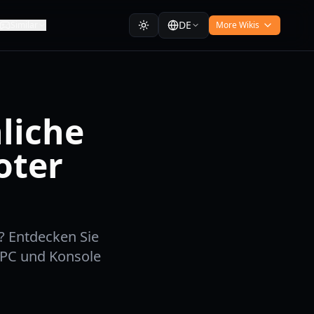
DE
Similar
More Wikis
liche
oter
? Entdecken Sie
 PC und Konsole