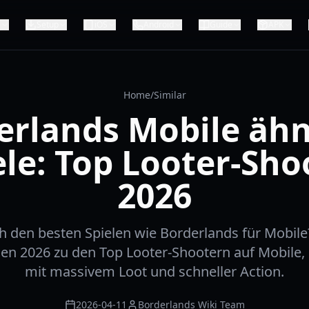
e
Setup
iOS
Android
Guide
APK
Home
/
Similar
erlands Mobile ähn
ele: Top Looter-Sho
2026
h den besten Spielen wie Borderlands für Mobile
den 2026 zu den Top Looter-Shootern auf Mobile,
mit massivem Loot und schneller Action.
2026-04-11
Borderlands Wiki Team