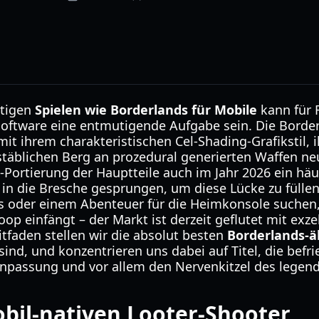
rtigen
Spielen wie Borderlands für Mobile
kann für 
oftware eine entmutigende Aufgabe sein. Die Border
it ihrem charakteristischen Cel-Shading-Grafikstil,
äblichen Berg an prozedural generierten Waffen neu
-Portierung der Hauptteile auch im Jahr 2026 ein häu
in die Bresche gesprungen, um diese Lücke zu füllen.
s oder einem Abenteuer für die Heimkonsole suchen
einfängt – der Markt ist derzeit geflutet mit exzel
faden stellen wir die absolut besten
Borderlands-ä
 sind, und konzentrieren uns dabei auf Titel, die bef
anpassung und vor allem den Nervenkitzel des legen
bil-nativen Looter-Shooter