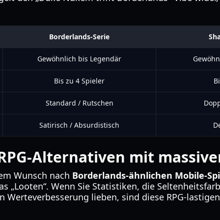
Borderlands-Serie
Sha
Gewöhnlich bis Legendär
Gewöhnl
Bis zu 4 Spieler
Bi
Standard / Rutschen
Dopp
Satirisch / Absurdistisch
De
 RPG-Alternativen mit massiv
dem Wunsch nach
Borderlands-ähnlichen Mobile-Sp
s „Looten“. Wenn Sie Statistiken, die Seltenheitsfar
 Werteverbesserung lieben, sind diese RPG-lastigen 
s