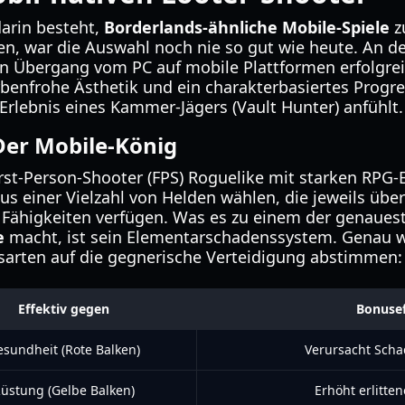
darin besteht,
Borderlands-ähnliche Mobile-Spiele
zu
n, war die Auswahl noch nie so gut wie heute. An de
 den Übergang vom PC auf mobile Plattformen erfolgrei
 farbenfrohe Ästhetik und ein charakterbasiertes Prog
lebnis eines Kammer-Jägers (Vault Hunter) anfühlt.
Der Mobile-König
First-Person-Shooter (FPS) Roguelike mit starken RPG
 einer Vielzahl von Helden wählen, die jeweils über
 Fähigkeiten verfügen. Was es zu einem der genaue
e
macht, ist sein Elementarschadenssystem. Genau w
sarten auf die gegnerische Verteidigung abstimmen:
Effektiv gegen
Bonuse
esundheit (Rote Balken)
Verursacht Scha
üstung (Gelbe Balken)
Erhöht erlitte