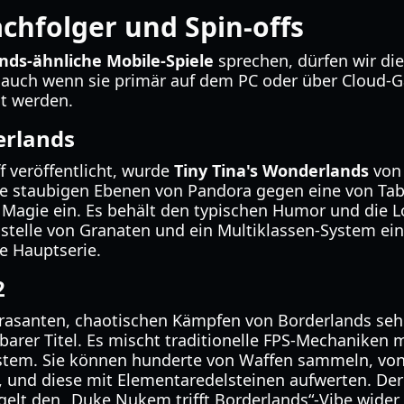
achfolger und Spin-offs
nds-ähnliche Mobile-Spiele
sprechen, dürfen wir die 
, auch wenn sie primär auf dem PC oder über Cloud-
t werden.
erlands
f veröffentlicht, wurde
Tiny Tina's Wonderlands
von 
die staubigen Ebenen von Pandora gegen eine von Tabl
 Magie ein. Es behält den typischen Humor und die L
stelle von Granaten und ein Multiklassen-System ein
ie Hauptserie.
2
rasanten, chaotischen Kämpfen von Borderlands seh
barer Titel. Es mischt traditionelle FPS-Mechaniken 
stem. Sie können hunderte von Waffen sammeln, von 
 und diese mit Elementaredelsteinen aufwerten. Der S
elt den „Duke Nukem trifft Borderlands“-Vibe wider, 