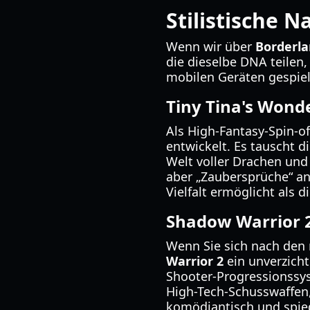
Stilistische N
Wenn wir über
Borderla
die dieselbe DNA teilen
mobilen Geräten gespiel
Tiny Tina's Wond
Als High-Fantasy-Spin-of
entwickelt. Es tauscht 
Welt voller Drachen und
aber „Zaubersprüche“ an
Vielfalt ermöglicht als d
Shadow Warrior 
Wenn Sie sich nach den 
Warrior 2
ein unverzicht
Shooter-Progressionssy
High-Tech-Schusswaffen,
komödiantisch und spieg