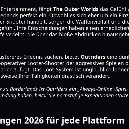
 Entertainment, fängt
The Outer Worlds
das Gefühl 
rlands perfekt ein. Obwohl es sich eher um ein Einz
r-Shooter handelt, sorgen die Waffenvielfalt und di
gefühl. Ihre Entscheidungen haben einen erheblichen 
fe verleiht, die über das bloße Abdrücken hinausgeht
düstereres Erlebnis suchen, bietet
Outriders
eine dunk
kooperativer Looter-Shooter, der aggressives Spielen b
en zufügt. Das Loot-System ist unglaublich lohnen
sweise Ihrer Fähigkeiten drastisch verändert.
zu Borderlands ist Outriders ein „Always-Online“-Spiel. S
bindung haben, bevor Sie hochstufige Expeditionen starte
gen 2026 für jede Plattform