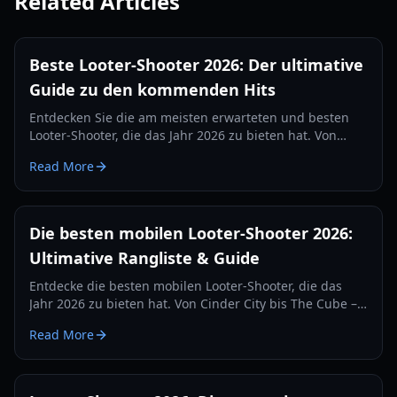
Related Articles
Beste Looter-Shooter 2026: Der ultimative
Guide zu den kommenden Hits
Entdecken Sie die am meisten erwarteten und besten
Looter-Shooter, die das Jahr 2026 zu bieten hat. Von
Steampunk-RPGs bis hin zu dynamischen MMOs –
Read More
entdecken Sie die nächste Generation des
ausrüstungsbasierten Kampfes.
Die besten mobilen Looter-Shooter 2026:
Ultimative Rangliste & Guide
Entdecke die besten mobilen Looter-Shooter, die das
Jahr 2026 zu bieten hat. Von Cinder City bis The Cube –
entdecke die am besten bewerteten Spiele,
Read More
Ausrüstungs-Guides und Gameplay-Strategien.