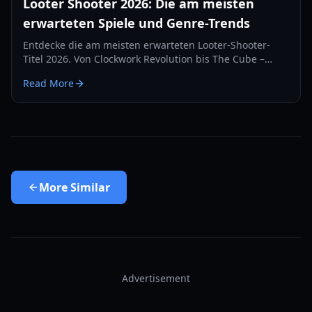
Looter Shooter 2026: Die am meisten
erwarteten Spiele und Genre-Trends
Entdecke die am meisten erwarteten Looter-Shooter-
Titel 2026. Von Clockwork Revolution bis The Cube –
entdecke die nächste Generation des
Read More
ausrüstungsbasierten Kampfes.
More
Similar
Advertisement