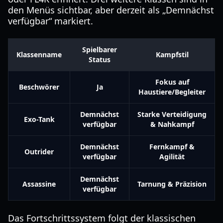
den Menüs sichtbar, aber derzeit als „Demnächst
verfügbar“ markiert.
Spielbarer
Klassenname
Kampfstil
Status
Fokus auf
Beschwörer
Ja
Haustiere/Begleiter
Demnächst
Starke Verteidigung
Exo-Tank
verfügbar
& Nahkampf
Demnächst
Fernkampf &
Outrider
verfügbar
Agilität
Demnächst
Assassine
Tarnung & Präzision
verfügbar
Das Fortschrittssystem folgt der klassischen