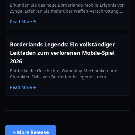
Erkunden Sie das neue Borderlands-Mobile-Erlebnis von
Zynga. Erfahren Sie mehr über Waffen-Verschrottung,
regionale Tests und Ego-Shooter-Mechaniken in
Read More
unserem Guide 2026.
Borderlands Legends: Ein vollständiger
Leitfaden zum verlorenen Mobile-Spiel
2026
Entdecke die Geschichte, Gameplay-Mechaniken und
Charakter-Skills von Borderlands Legends, dem
eingestellten Mobile-Strategie-RPG. Erfahre, wie du
Read More
2026 auf dieses verlorene Juwel zugreifen kannst.
More
Release