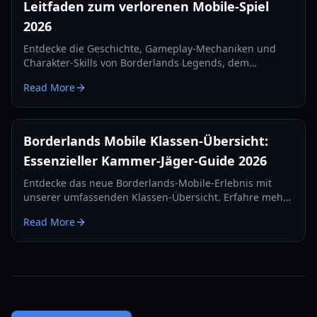
Leitfaden zum verlorenen Mobile-Spiel
2026
Entdecke die Geschichte, Gameplay-Mechaniken und
Charakter-Skills von Borderlands Legends, dem
eingestellten Mobile-Strategie-RPG. Erfahre, wie du
Read More
2026 auf dieses verlorene Juwel zugreifen kannst.
Borderlands Mobile Klassen-Übersicht:
Essenzieller Kammer-Jäger-Guide 2026
Entdecke das neue Borderlands-Mobile-Erlebnis mit
unserer umfassenden Klassen-Übersicht. Erfahre mehr
über Skill-Trees, Action-Skills und Ausrüstungssysteme
Read More
im Jahr 2026.