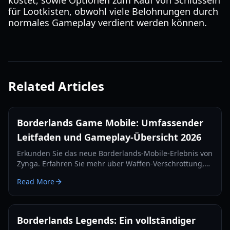
kostet, sowie Optionen zum Kauf von Schlüsseln
für Lootkisten, obwohl viele Belohnungen durch
normales Gameplay verdient werden können.
Related Articles
Borderlands Game Mobile: Umfassender
Leitfaden und Gameplay-Übersicht 2026
Erkunden Sie das neue Borderlands-Mobile-Erlebnis von
Zynga. Erfahren Sie mehr über Waffen-Verschrottung,
regionale Tests und Ego-Shooter-Mechaniken in
Read More
unserem Guide 2026.
Borderlands Legends: Ein vollständiger