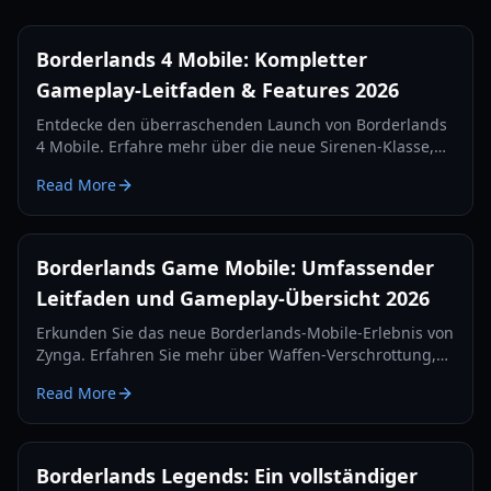
Borderlands 4 Mobile: Kompletter
Gameplay-Leitfaden & Features 2026
Entdecke den überraschenden Launch von Borderlands
4 Mobile. Erfahre mehr über die neue Sirenen-Klasse,
Beutesysteme, Missionstypen und technische
Read More
Anforderungen in unserem umfassenden Guide für
2026.
Borderlands Game Mobile: Umfassender
Leitfaden und Gameplay-Übersicht 2026
Erkunden Sie das neue Borderlands-Mobile-Erlebnis von
Zynga. Erfahren Sie mehr über Waffen-Verschrottung,
regionale Tests und Ego-Shooter-Mechaniken in
Read More
unserem Guide 2026.
Borderlands Legends: Ein vollständiger