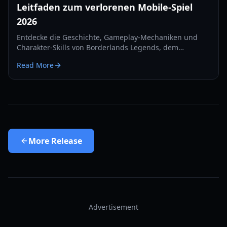
Leitfaden zum verlorenen Mobile-Spiel
2026
Entdecke die Geschichte, Gameplay-Mechaniken und
Charakter-Skills von Borderlands Legends, dem
eingestellten Mobile-Strategie-RPG. Erfahre, wie du
Read More
2026 auf dieses verlorene Juwel zugreifen kannst.
More
Release
Advertisement