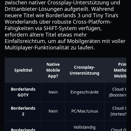
zwischen nativer Crossplay-Unterstützung und
Drittanbieter-Lösungen aufgeteilt. Während
neuere Titel wie Borderlands 3 und Tiny Tina’s
Wonderlands über robuste Cross-Platform-
Fähigkeiten via SHiFT-System verfügen,
erfordern ältere Titel etwas mehr
Einfallsreichtum, um auf Mobilgeräten mit voller
Multiplayer-Funktionalität zu laufen.
Native
Primä
Crossplay-
Spieltitel
Mobile
Methode
Unterstützung
App?
Mobilge
Borderlands
Cloud Ga
Nein
Eingeschränkt
GOTY
(Boosteroi
Borderlands
Cloud Ga
Nein
PC/Mac/Linux
2
(Vortex/S
Vollständig
Borderlands
Cloud Gam