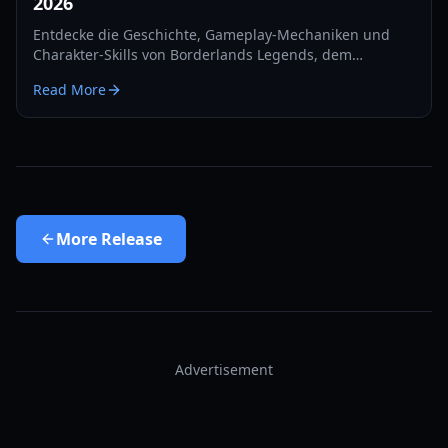
2026
Entdecke die Geschichte, Gameplay-Mechaniken und
Charakter-Skills von Borderlands Legends, dem
eingestellten Mobile-Strategie-RPG. Erfahre, wie du
Read More
2026 auf dieses verlorene Juwel zugreifen kannst.
More
Release
Advertisement