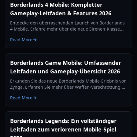
Borderlands 4 Mobile: Kompletter
Gameplay-Leitfaden & Features 2026
Entdecke den überraschenden Launch von Borderlands
4 Mobile. Erfahre mehr über die neue Sirenen-Klasse,
Beutesysteme, Missionstypen und technische
Read More
Anforderungen in unserem umfassenden Guide für
2026.
Borderlands Game Mobile: Umfassender
Leitfaden und Gameplay-Übersicht 2026
Erkunden Sie das neue Borderlands-Mobile-Erlebnis von
Zynga. Erfahren Sie mehr über Waffen-Verschrottung,
regionale Tests und Ego-Shooter-Mechaniken in
Read More
unserem Guide 2026.
Borderlands Legends: Ein vollständiger
Leitfaden zum verlorenen Mobile-Spiel