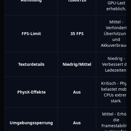
GPU-Last
erheblich.
Mittel -
Verhindert
FPS-Limit
35 FPS
Überhitzung
und
Akkuverbrauch
Niedrig -
Texturdetails
Niedrig/Mittel
Verbessert die
Ladezeiten.
Kritisch - Phys
belastet mobil
PhysX-Effekte
Aus
CPUs extrem
stark.
Mittel - Erhöht
die
Umgebungssperrung
Aus
Framestabilität