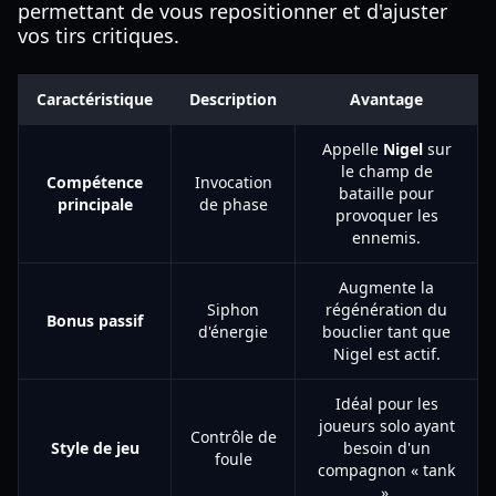
permettant de vous repositionner et d'ajuster
vos tirs critiques.
Caractéristique
Description
Avantage
Appelle
Nigel
sur
le champ de
Compétence
Invocation
bataille pour
principale
de phase
provoquer les
ennemis.
Augmente la
Siphon
régénération du
Bonus passif
d'énergie
bouclier tant que
Nigel est actif.
Idéal pour les
joueurs solo ayant
Contrôle de
Style de jeu
besoin d'un
foule
compagnon « tank
».