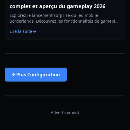
complet et aperçu du gameplay 2026
Explorez le lancement surprise du jeu mobile
Borderlands. Découvrez les fonctionnalités de gameplay,
les tests régionaux et comment jouer sur PC via
Lire la suite
l'émulation.
Plus
Configuration
Advertisement