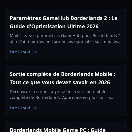
Paramètres GameHub Borderlands 2 : Le
Guide d'Optimisation Ultime 2026
Maîtrisez vos paramètres GameHub pour Borderlands 2
afin d'obtenir des performances optimales sur mobiles
et consoles portables. Découvrez des astuces
Lire la suite
d'optimisation pour les GPU Mali et Adreno.
Sortie complète de Borderlands Mobile :
Tout ce que vous devez savoir en 2026
Découvrez la sortie surprise de la version mobile
complète de Borderlands. Apprenez-en plus sur la
nouvelle classe de Sirène, les systèmes de butin, les
Lire la suite
modes de jeu et comment optimiser votre iPhone pour
la meilleure expérience possible.
Borderlands Mobile Game PC : Guide