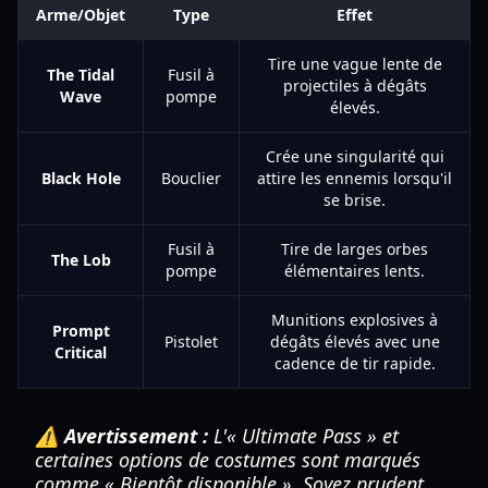
Arme/Objet
Type
Effet
Tire une vague lente de
The Tidal
Fusil à
projectiles à dégâts
Wave
pompe
élevés.
Crée une singularité qui
Black Hole
Bouclier
attire les ennemis lorsqu'il
se brise.
Fusil à
Tire de larges orbes
The Lob
pompe
élémentaires lents.
Munitions explosives à
Prompt
Pistolet
dégâts élevés avec une
Critical
cadence de tir rapide.
⚠️ Avertissement :
L'« Ultimate Pass » et
certaines options de costumes sont marqués
comme « Bientôt disponible ». Soyez prudent