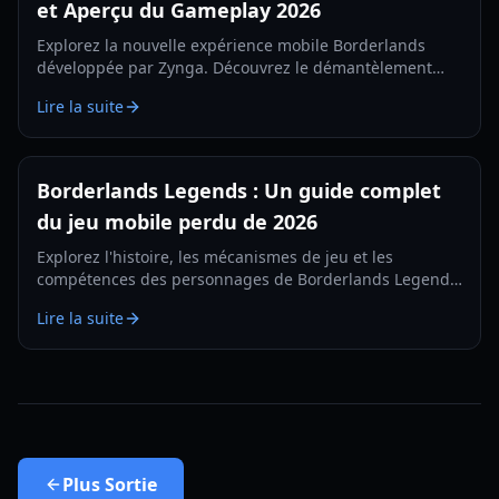
et Aperçu du Gameplay 2026
Explorez la nouvelle expérience mobile Borderlands
développée par Zynga. Découvrez le démantèlement
d'armes, les tests régionaux et les mécaniques de tir à la
Lire la suite
première personne dans notre guide 2026.
Borderlands Legends : Un guide complet
du jeu mobile perdu de 2026
Explorez l'histoire, les mécanismes de jeu et les
compétences des personnages de Borderlands Legends,
le RPG stratégique mobile abandonné. Apprenez
Lire la suite
comment accéder à cette pépite perdue en 2026.
Plus
Sortie