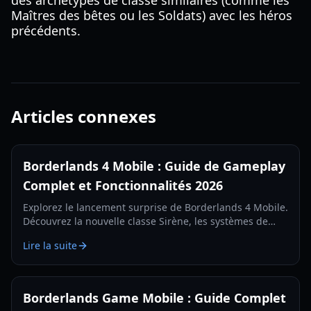
des archétypes de classe similaires (comme les
Maîtres des bêtes ou les Soldats) avec les héros
précédents.
Articles connexes
Borderlands 4 Mobile : Guide de Gameplay
Complet et Fonctionnalités 2026
Explorez le lancement surprise de Borderlands 4 Mobile.
Découvrez la nouvelle classe Sirène, les systèmes de
butin, les types de missions et les configurations
Lire la suite
requises dans notre guide complet de 2026.
Borderlands Game Mobile : Guide Complet