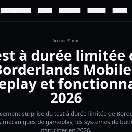
Configuration
iOS
Android
Guide
APK
Accueil
/
Sortie
est à durée limitée 
Borderlands Mobile 
play et fonctionna
2026
ncement surprise du test à durée limitée de Bord
s mécaniques de gameplay, les systèmes de but
participer en 2026.