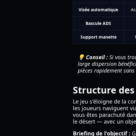
Visée automatique
As
Bascule ADS
Support manette
💡 Conseil :
Si vous tro
large dispersion bénéfic
pièces rapidement sans
Structure des
Le jeu s'éloigne de la c
les joueurs naviguent v
vous êtes parachuté da
le désert — avec un object
Briefing de l'objectif :
Gé