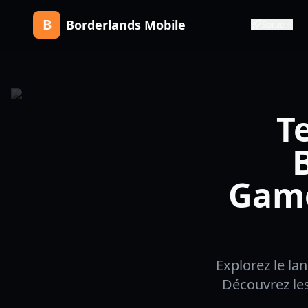
B
Borderlands Mobile
Sortie
T
Game
Explorez le la
Découvrez le