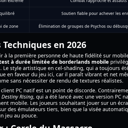
sion extrême
Combat rapproché et assauts 
quilibré
Soutien fiable pour achever les en
i de zone
Élimination de groupes de Psychos ou débusqu
 Techniques en 2026
tir à la première personne de haute fidélité sur mobil
test à durée limitée de borderlands mobile
privilég
. Le style artistique en cel-shading, qui a toujours ét
oue en faveur du jeu ici, car il paraît vibrant et net 
me sans nécessiter de rendu de textures réalistes.
client PC natif est un point de discorde. Contraireme
e
Destiny Rising
, qui a été lancé avec une version PC na
ent mobile. Les joueurs souhaitant jouer sur un écr
ur des émulateurs tiers, bien que la visée automatiq
un jeu au pouce.