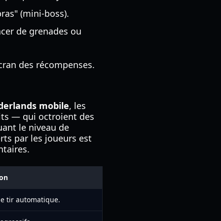
ras" (mini-boss).
cer de grenades ou
l'écran des récompenses.
rderlands mobile
, les
ts — qui octroient des
uant le niveau de
ts par les joueurs est
ntaires.
ion
le tir automatique.