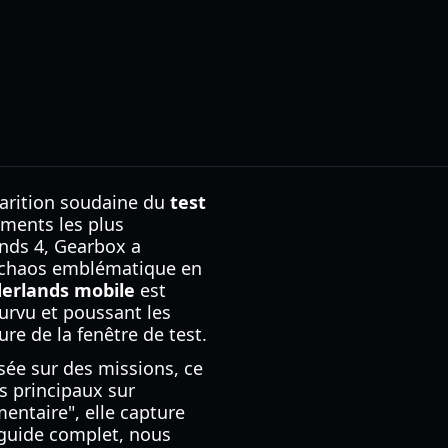
parition soudaine du
test
ments les plus
ands 4, Gearbox a
e chaos emblématique en
derlands mobile
est
rvu et poussant les
ure de la fenêtre de test.
sée sur des missions, ce
s principaux sur
entaire", elle capture
e guide complet, nous