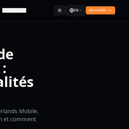
FR
Similaires
More Wikis
de
:
lités
erlands Mobile.
in et comment