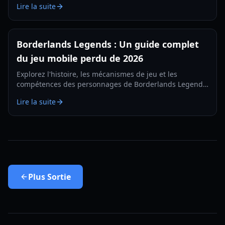
Lire la suite
première personne dans notre guide 2026.
Borderlands Legends : Un guide complet
du jeu mobile perdu de 2026
Explorez l'histoire, les mécanismes de jeu et les
compétences des personnages de Borderlands Legends,
le RPG stratégique mobile abandonné. Apprenez
Lire la suite
comment accéder à cette pépite perdue en 2026.
Plus
Sortie