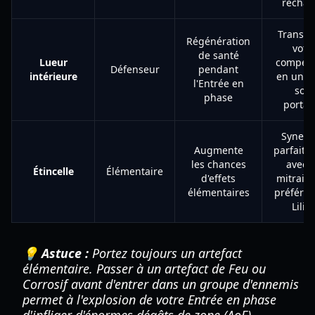
rechar
Transf
Régénération
votr
de santé
Lueur
compét
Défenseur
pendant
intérieure
en un ki
l'Entrée en
soin
phase
portab
Synerg
Augmente
parfaite
les chances
avec l
Étincelle
Élémentaire
d'effets
mitraill
élémentaires
préférée
Lilith
💡 Astuce :
Portez toujours un artefact
élémentaire. Passer à un artefact de Feu ou
Corrosif avant d'entrer dans un groupe d'ennemis
permet à l'explosion de votre Entrée en phase