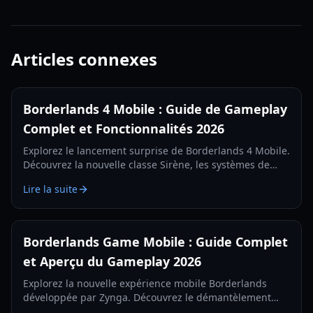
Articles connexes
Borderlands 4 Mobile : Guide de Gameplay
Complet et Fonctionnalités 2026
Explorez le lancement surprise de Borderlands 4 Mobile.
Découvrez la nouvelle classe Sirène, les systèmes de
butin, les types de missions et les configurations
Lire la suite
requises dans notre guide complet de 2026.
Borderlands Game Mobile : Guide Complet
et Aperçu du Gameplay 2026
Explorez la nouvelle expérience mobile Borderlands
développée par Zynga. Découvrez le démantèlement
d'armes, les tests régionaux et les mécaniques de tir à la