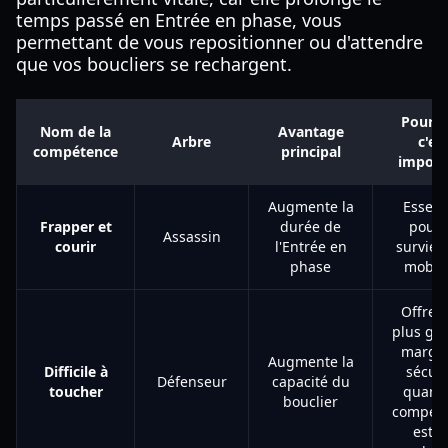
temps passé en Entrée en phase, vous
permettant de vous repositionner ou d'attendre
que vos boucliers se rechargent.
Pourq
Nom de la
Avantage
Arbre
c'es
compétence
principal
import
Augmente la
Essent
Frapper et
durée de
pour 
Assassin
courir
l'Entrée en
survie e
phase
mobili
Offre 
plus gr
marge
Augmente la
Difficile à
sécuri
Défenseur
capacité du
toucher
quand 
bouclier
compét
est e