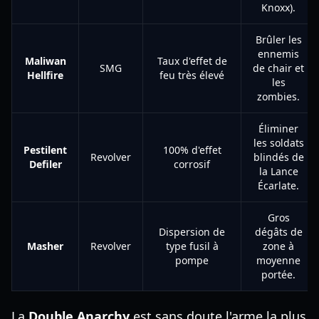
Knoxx).
Brûler les
ennemis
Maliwan
Taux d'effet de
SMG
de chair et
Hellfire
feu très élevé
les
zombies.
Éliminer
les soldats
Pestilent
100% d'effet
Revolver
blindés de
Defiler
corrosif
la Lance
Écarlate.
Gros
Dispersion de
dégâts de
Masher
Revolver
type fusil à
zone à
pompe
moyenne
portée.
La
Double Anarchy
est sans doute l'arme la plus