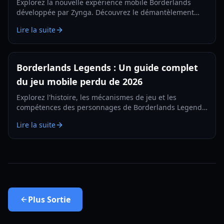
Explorez la nouvelle expérience mobile Borderlands
développée par Zynga. Découvrez le démantèlement
d'armes, les tests régionaux et les mécaniques de tir à la
Lire la suite
première personne dans notre guide 2026.
Borderlands Legends : Un guide complet
du jeu mobile perdu de 2026
Explorez l'histoire, les mécanismes de jeu et les
compétences des personnages de Borderlands Legends,
le RPG stratégique mobile abandonné. Apprenez
Lire la suite
comment accéder à cette pépite perdue en 2026.
Plus
Sortie