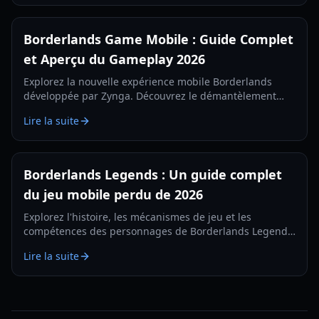
Borderlands Game Mobile : Guide Complet
et Aperçu du Gameplay 2026
Explorez la nouvelle expérience mobile Borderlands
développée par Zynga. Découvrez le démantèlement
d'armes, les tests régionaux et les mécaniques de tir à la
Lire la suite
première personne dans notre guide 2026.
Borderlands Legends : Un guide complet
du jeu mobile perdu de 2026
Explorez l'histoire, les mécanismes de jeu et les
compétences des personnages de Borderlands Legends,
le RPG stratégique mobile abandonné. Apprenez
Lire la suite
comment accéder à cette pépite perdue en 2026.