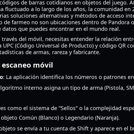
códigos de barras cotidianos en objetos del juego. A
ha fluctuado a lo largo de los años, la comunidad en
varias soluciones alternativas y métodos de acceso int
po de farmeo no son ubicaciones dentro de Pandora o 
e datos que puedes encontrar en el mundo real.
 través del móvil, necesitas entender la relación ent
a UPC (Código Universal de Producto) y código QR co
tadísticas de armas, rareza y fabricante.
 escaneo móvil
go
: La aplicación identifica los números o patrones e
 algoritmo interno asigna un tipo de arma (Pistola, S
res como el sistema de "Sellos" o la complejidad esp
n objeto Común (Blanco) o Legendario (Naranja).
l objeto se envía a tu cuenta de Shift y aparece en el 