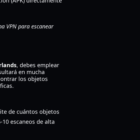
ción (APK) directamente
una VPN para escanear
rlands
, debes emplear
esultará en mucha
ontrar los objetos
ficas.
mite de cuántos objetos
5-10 escaneos de alta