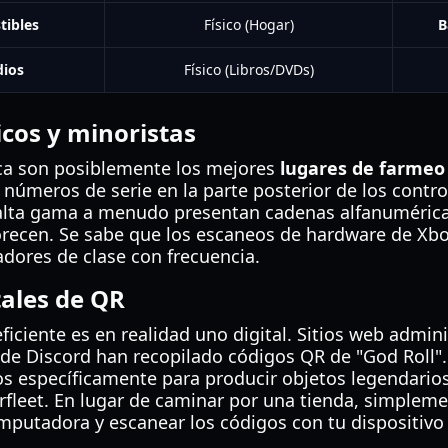
tibles
Físico (Hogar)
B
dios
Físico (Libros/DVDs)
icos y minoristas
ica son posiblemente los mejores
lugares de farmeo 
s números de serie en la parte posterior de los contr
lta gama a menudo presentan cadenas alfanumérica
orecen. Se sabe que los escaneos de hardware de Xbo
dores de clase con frecuencia.
tales de QR
eficiente es en realidad uno digital. Sitios web admin
de Discord han recopilado códigos QR de "God Roll".
s específicamente para producir objetos legendarios
fleet. En lugar de caminar por una tienda, simplem
mputadora y escanear los códigos con tu dispositivo