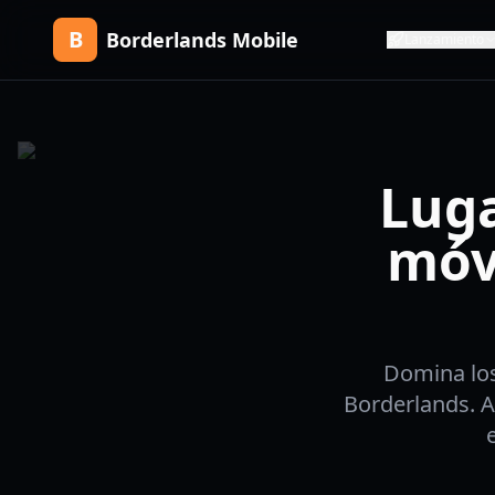
B
Borderlands Mobile
Lanzamiento
Luga
móv
Domina los
Borderlands. A