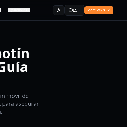
ES
Similares
More Wikis
botín
Guía
ín móvil de
R para asegurar
.