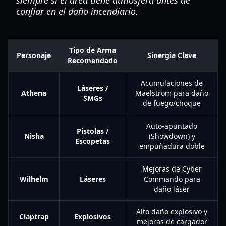
siempre si el área tiene atmósfera antes de
confiar en el daño incendiario.
Tipo de Arma
Personaje
Sinergia Clave
Recomendado
Acumulaciones de
Láseres /
Athena
Maelstrom para daño
SMGs
de fuego/choque
Auto-apuntado
Pistolas /
Nisha
(Showdown) y
Escopetas
empuñadura doble
Mejoras de Cyber
Wilhelm
Láseres
Commando para
daño láser
Alto daño explosivo y
Claptrap
Explosivos
mejoras de cargador