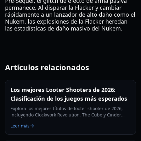
Pre-Sequel, el glitch de efecto de arma pasiva
permanece. Al disparar la Flacker y cambiar
rápidamente a un lanzador de alto daño como el
Nukem, las explosiones de la Flacker heredan
las estadísticas de daño masivo del Nukem.
Artículos relacionados
Los mejores Looter Shooters de 2026:
Clasificación de los juegos más esperados
Explora los mejores títulos de looter shooter de 2026,
incluyendo Clockwork Revolution, The Cube y Cinder
City. Una guía completa de los lanzamientos y
Leer más
mecánicas más destacados del año.