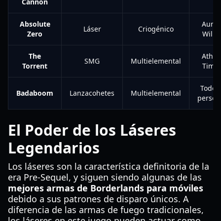
Cannon
Absolute
Aureli
Láser
Criogénico
Zero
Wilh
The
Athen
SMG
Multielemental
Torrent
Timo
Todos 
Badaboom
Lanzacohetes
Multielemental
person
El Poder de los Láseres
Legendarios
Los láseres son la característica definitoria de la
era Pre-Sequel, y siguen siendo algunas de las
mejores armas de Borderlands para móviles
debido a sus patrones de disparo únicos. A
diferencia de las armas de fuego tradicionales,
los láseres en este juego pueden actuar como