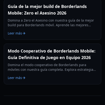
Guía de la mejor build de Borderlands
Mobile: Zero el Asesino 2026
Domina a Zero el Asesino con nuestra guía de la mejor
build para Borderlands móvil. Aprende las mejores
habilidades, equipo y estrategias para jugar en
Leer más
dispositivos móviles en 2026.
Modo Cooperativo de Borderlands Mobile:
Guía Definitiva de Juego en Equipo 2026
Domina el modo cooperativo de Borderlands para
móviles con nuestra guía completa. Explora estrategias
de equipo, botín legendario y clasificaciones de la Torre
Leer más
del Terror para 2026.