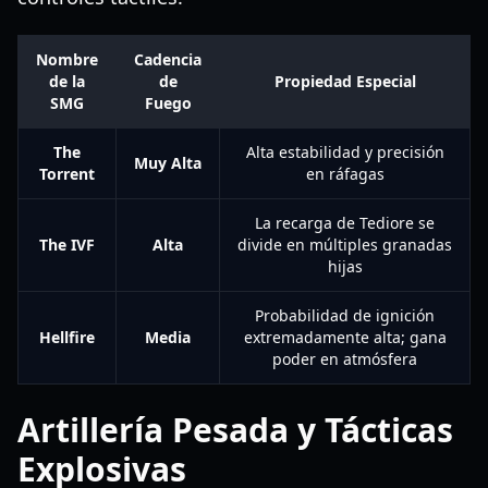
Nombre
Cadencia
de la
de
Propiedad Especial
SMG
Fuego
The
Alta estabilidad y precisión
Muy Alta
Torrent
en ráfagas
La recarga de Tediore se
The IVF
Alta
divide en múltiples granadas
hijas
Probabilidad de ignición
Hellfire
Media
extremadamente alta; gana
poder en atmósfera
Artillería Pesada y Tácticas
Explosivas