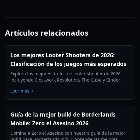
Artículos relacionados
Los mejores Looter Shooters de 2026:
Clasificación de los juegos más esperados
Explora los mejores títulos de looter shooter de 2026,
incluyendo Clockwork Revolution, The Cube y Cinder
City. Una guía completa de los lanzamientos y
Leer más
mecánicas más destacados del año.
Guía de la mejor build de Borderlands
Mobile: Zero el Asesino 2026
Domina a Zero el Asesino con nuestra guía de la mejor
build para Borderlands móvil. Aprende las mejores