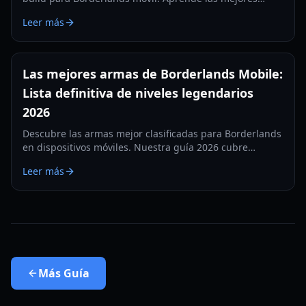
habilidades, equipo y estrategias para jugar en
Leer más
dispositivos móviles en 2026.
Las mejores armas de Borderlands Mobile:
Lista definitiva de niveles legendarios
2026
Descubre las armas mejor clasificadas para Borderlands
en dispositivos móviles. Nuestra guía 2026 cubre
láseres, pistolas y subfusiles legendarios para dominar
Leer más
Elpis.
Más
Guía