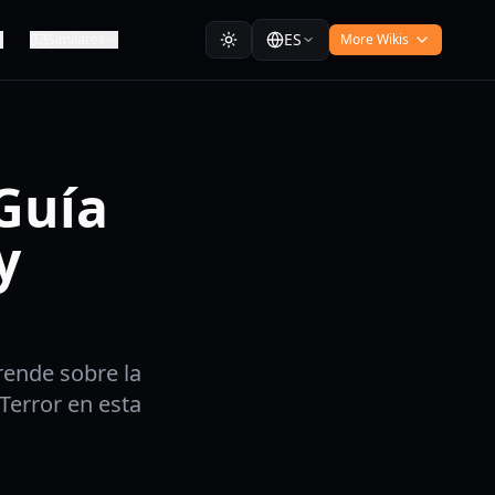
ES
Similares
More Wikis
Guía
y
rende sobre la
Terror en esta