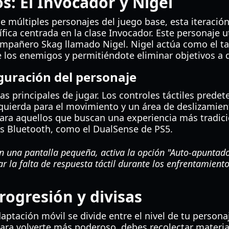
s: El Invocador y Nigel
de múltiples personajes del juego base, esta iteració
ífica centrada en la clase Invocador. Este personaje u
compañero Skag llamado Nigel. Nigel actúa como el ta
 los enemigos y permitiéndote eliminar objetivos a d
guración del personaje
as principales de jugar. Los controles táctiles pred
 izquierda para el movimiento y un área de deslizamie
ara aquellos que buscan una experiencia más tradicio
s Bluetooth, como el DualSense de PS5.
n una pantalla pequeña, activa la opción "Auto-apuntado
 la falta de respuesta táctil durante los enfrentamiento
rogresión y divisas
aptación móvil se divide entre el nivel de tu personaj
Para volverte más poderoso, debes recolectar materia