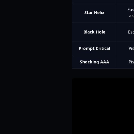
Fus
Star Helix
as
Black Hole
Es
Prompt Critical
Pi
Shocking AAA
Pi