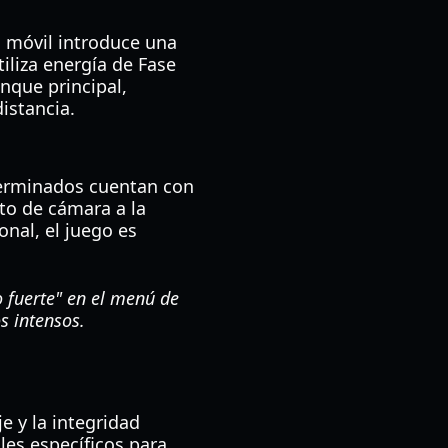
n móvil introduce una
tiliza energía de Fase
nque principal,
istancia.
eterminados cuentan con
nto de cámara a la
nal, el juego es
 fuerte" en el menú de
s intensos.
e y la integridad
les específicos para