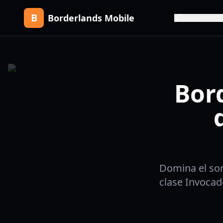
B
Borderlands Mobile
Lanzamiento
Bor
Domina el sor
clase Invocado