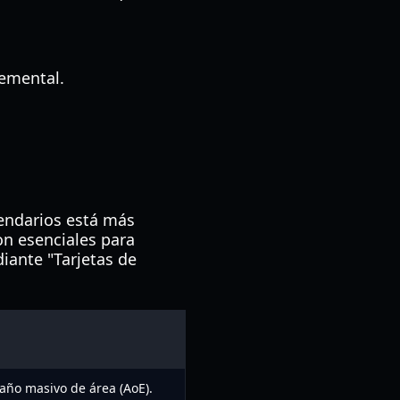
lemental.
gendarios está más
on esenciales para
ante "Tarjetas de
año masivo de área (AoE).