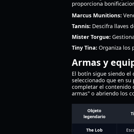
proporciona bonificacion
Marcus Munitions:
Vend
Tannis:
Descifra llaves d
Mister Torgue:
Gestiona
Tiny Tina:
Organiza los p
Armas y equi
El botín sigue siendo el
seleccionado que en su p
completar el contenido
armas" o abriendo los c
Objeto
T
legendario
The Lob
Esc