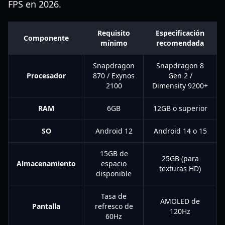
FPS en 2026.
Requisito
Especificación
Componente
mínimo
recomendada
Snapdragon
Snapdragon 8
Procesador
870 / Exynos
Gen 2 /
2100
Dimensity 9200+
RAM
6GB
12GB o superior
SO
Android 12
Android 14 o 15
15GB de
25GB (para
Almacenamiento
espacio
texturas HD)
disponible
Tasa de
AMOLED de
Pantalla
refresco de
120Hz
60Hz