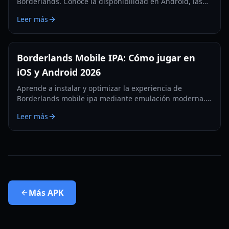
Borderlands. Conoce la disponibilidad en Android, las
mecánicas de juego, la personalización de armas y el
Leer más
contenido de endgame en 2026.
Borderlands Mobile IPA: Cómo jugar en
iOS y Android 2026
Aprende a instalar y optimizar la experiencia de
Borderlands mobile ipa mediante emulación moderna.
Una guía completa para iPhone 16 Pro Max y
Leer más
dispositivos móviles de gama alta.
Más
APK