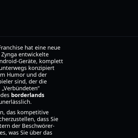
ranchise hat eine neue
 Zynga entwickelte
Android-Geräte, komplett
 unterwegs konzipiert
ilem Humor und der
eler sind, der die
t „Verbündeten“
n des
borderlands
nerlässlich.
en, das kompetitive
cherzustellen, dass Sie
tern der Beschwörer-
les, was Sie über das