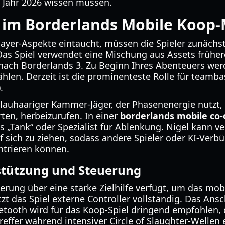
 Jahr 2026 wissen müssen.
e im Borderlands Mobile Koop
ayer-Aspekte eintaucht, müssen die Spieler zunächst
Das Spiel verwendet eine Mischung aus Assets frühere
a nach Borderlands 3. Zu Beginn Ihres Abenteuers wer
len. Derzeit ist die prominenteste Rolle für teambas
.
blauhaariger Kammer-Jäger, der Phasenenergie nutzt,
en, herbeizurufen. In einer
borderlands mobile co
s „Tank“ oder Spezialist für Ablenkung. Nigel kann 
f sich zu ziehen, sodass andere Spieler oder KI-Verb
trieren können.
stützung und Steuerung
rung über eine starke Zielhilfe verfügt, um das mobi
zt das Spiel externe Controller vollständig. Das Ans
etooth wird für das Koop-Spiel dringend empfohlen, d
 Treffer während intensiver Circle of Slaughter-Wellen e