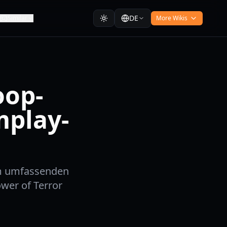
DE
Similar
More Wikis
oop-
mplay-
em umfassenden
wer of Terror