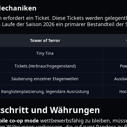
Mechaniken
rm erfordert ein Ticket. Diese Tickets werden gelegent
m Laufe der Saison 2026 ein primärer Bestandteil de
Tower of Terror
Tiny Tina
Tickets (Verbrauchsgegenstand)
Pow
Säuberung einzelner Etagenwellen
Ausda
Ranglistenplatzierung, legendäre Ausrüstung
Hoc
tschritt und Währungen
bile co-op mode
wettbewerbsfähig zu bleiben, müsse
en Währungen verbessern, die auf ganz Pandora zu f