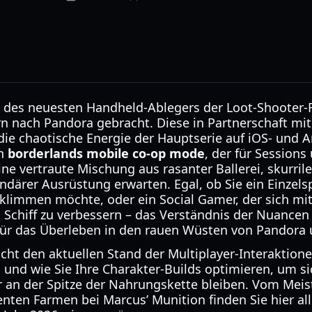
 des neuesten Handheld-Ablegers der Loot-Shooter-F
 nach Pandora gebracht. Diese in Partnerschaft mit
die chaotische Energie der Hauptserie auf iOS- und 
en
borderlands mobile co-op mode
, der für Sessions
ine vertraute Mischung aus rasanter Ballerei, skurr
därer Ausrüstung erwarten. Egal, ob Sie ein Einzelspi
rklimmen möchte, oder ein Social Gamer, der sich mi
 Schiff zu verbessern – das Verständnis der Nuance
für das Überleben in den rauen Wüsten von Pandora u
cht den aktuellen Stand der Multiplayer-Interaktion
 und wie Sie Ihre Charakter-Builds optimieren, um si
 an der Spitze der Nahrungskette bleiben. Vom Meis
ienten Farmen bei Marcus’ Munition finden Sie hier al