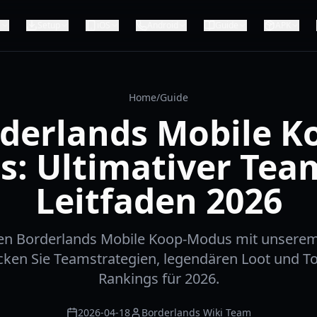
e
Setup
iOS
Android
Guide
APK
Home
/
Guide
derlands Mobile K
: Ultimativer Tea
Leitfaden 2026
den Borderlands Mobile Koop-Modus mit unser
cken Sie Teamstrategien, legendären Loot und To
Rankings für 2026.
2026-04-18
Borderlands Wiki Team