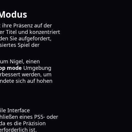
-Modus
 ihre Präsenz auf der
r Titel und konzentriert
den Sie aufgefordert,
iertes Spiel der
 um Nigel, einen
-op mode
Umgebung
verbessert werden, um
ündete sich auf hohen
le Interface
chließen eines PS5- oder
a es die Präzision
rforderlich ist.