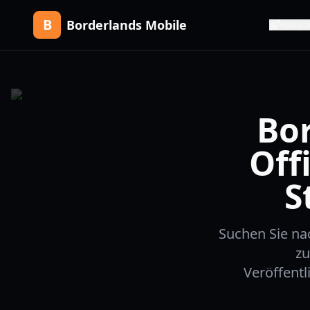
B
Borderlands Mobile
Releas
Bor
Off
S
Suchen Sie na
zu
Veröffent