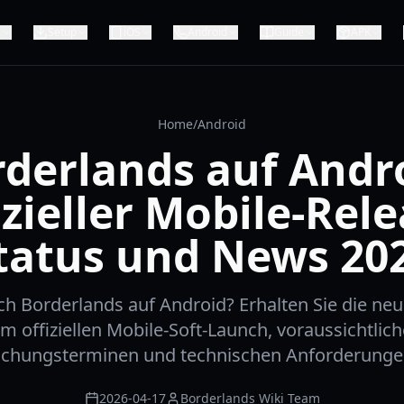
e
Setup
iOS
Android
Guide
APK
Home
/
Android
derlands auf Andr
izieller Mobile-Rele
tatus und News 20
ch Borderlands auf Android? Erhalten Sie die ne
m offiziellen Mobile-Soft-Launch, voraussichtlic
lichungsterminen und technischen Anforderungen
2026-04-17
Borderlands Wiki Team