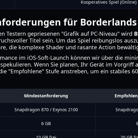
Kooperatives Spiel (Online)
nforderungen für Borderlands
en Testern gepriesenen "Grafik auf PC-Niveau" wird
B
uchsvoller Titel sein. Um das Spiel reibungslos ausz
re, die komplexe Shader und rasante Action bewälti
ormance im iOS-Soft-Launch können wir über die mi
spekulieren. Wenn Sie planen, Ihr Gerät im Vorgriff 
 die "Empfohlene" Stufe anstreben, um ein stabiles 60
Mindestanforderung
Empfohlen 
Snapdragon 870 / Exynos 2100
Snapdrago
6 GB
10 GB frei
20 GB fr