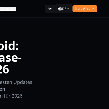
DE
Similar
More Wikis
oid:
ase-
26
uesten Updates
hen
 für 2026.