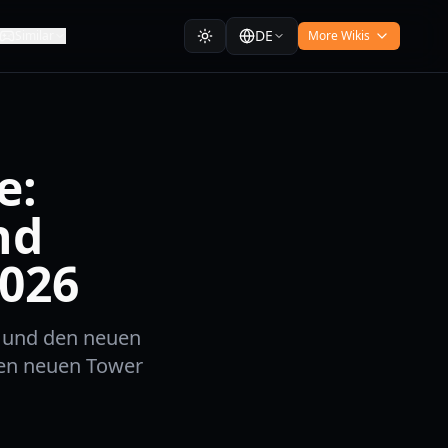
DE
Similar
More Wikis
e:
nd
026
e und den neuen
den neuen Tower