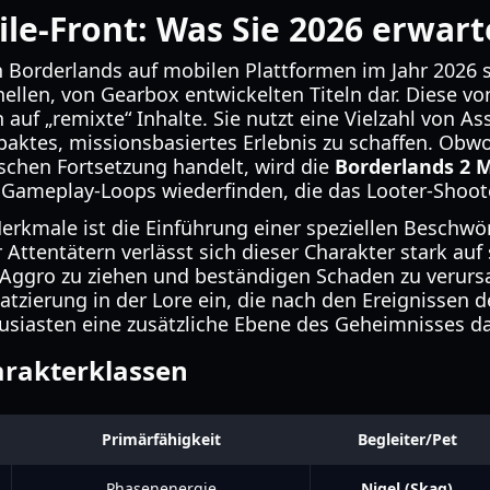
le-Front: Was Sie 2026 erwart
 Borderlands auf mobilen Plattformen im Jahr 2026 st
ellen, von Gearbox entwickelten Titeln dar. Diese v
h auf „remixte“ Inhalte. Sie nutzt eine Vielzahl von A
ktes, missionsbasiertes Erlebnis zu schaffen. Obwo
ischen Fortsetzung handelt, wird die
Borderlands 2 M
Gameplay-Loops wiederfinden, die das Looter-Shoote
Merkmale ist die Einführung einer speziellen Beschw
 Attentätern verlässt sich dieser Charakter stark auf 
ggro zu ziehen und beständigen Schaden zu verursa
latzierung in der Lore ein, die nach den Ereignissen d
husiasten eine zusätzliche Ebene des Geheimnisses dar
arakterklassen
Primärfähigkeit
Begleiter/Pet
Phasenenergie
Nigel (Skag)