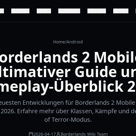
e
Setup
iOS
Android
Guide
APK
Home
/
Android
orderlands 2 Mobil
ltimativer Guide u
meplay-Überblick 2
euesten Entwicklungen für Borderlands 2 Mobil
 2026. Erfahre mehr über Klassen, Kämpfe und 
of Terror-Modus.
2026-04-17
Borderlands Wiki Team