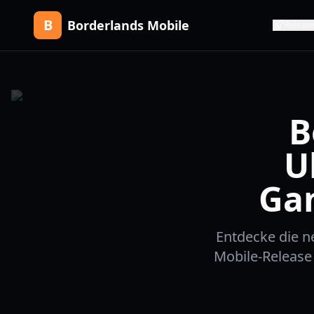
B
Borderlands Mobile
Releas
B
U
Ga
Entdecke die n
Mobile-Release