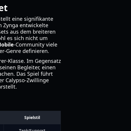
et
ellt eine signifikante
on Zynga entwickelte
ssets aus dem breiteren
hl es sich nicht um
obile
-Community viele
r-Genre definieren.
örer-Klasse. Im Gegensatz
seinen Begleiter, einen
chen. Das Spiel führt
er Calypso-Zwillinge
stellt.
Spielstil
Tank/Support