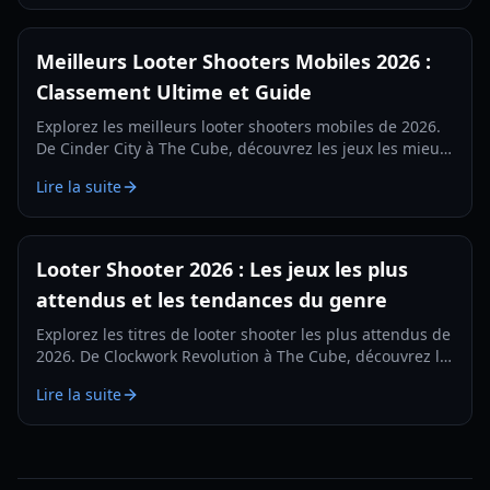
Meilleurs Looter Shooters Mobiles 2026 :
Classement Ultime et Guide
Explorez les meilleurs looter shooters mobiles de 2026.
De Cinder City à The Cube, découvrez les jeux les mieux
classés, des guides d'équipement et des stratégies de
Lire la suite
gameplay.
Looter Shooter 2026 : Les jeux les plus
attendus et les tendances du genre
Explorez les titres de looter shooter les plus attendus de
2026. De Clockwork Revolution à The Cube, découvrez la
prochaine génération de combat axé sur l'équipement.
Lire la suite