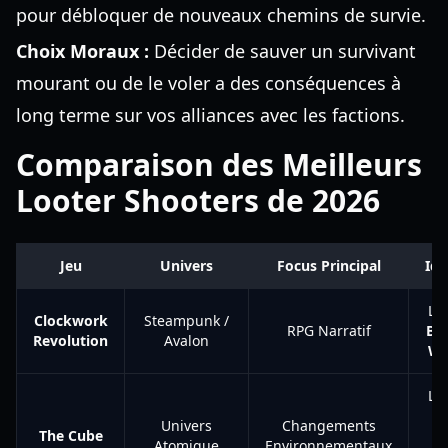
pour débloquer de nouveaux chemins de survie.
Choix Moraux :
Décider de sauver un survivant
mourant ou de le voler a des conséquences à
long terme sur vos alliances avec les factions.
Comparaison des Meilleurs
Looter Shooters de 2026
Jeu
Univers
Focus Principal
Idé
Le
Clockwork
Steampunk /
RPG Narratif
Bi
Revolution
Avalon
Wa
Le
ch
Univers
Changements
The Cube
Atomique
Environnementaux