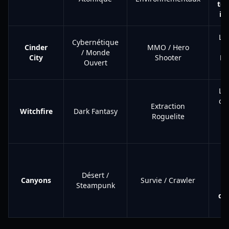
tec
in
Le
Cybernétique
Cinder
MMO / Hero
/ Monde
City
Shooter
Di
Ouvert
D
Le
qu
Extraction
Witchfire
Dark Fantasy
d
Roguelite
C
ch
Désert /
Canyons
Survie / Crawler
Steampunk
g
de
u