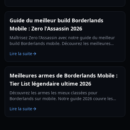
Guide du meilleur build Borderlands
Mobile : Zero l'Assassin 2026
Maîtrisez Zero l'Assassin avec notre guide du meilleur
build Borderlands mobile. Découvrez les meilleures
compétences, l'équipement et les stratégies pour le jeu
Lire la suite
mobile en 2026.
Meilleures armes de Borderlands Mobile :
Tier List légendaire ultime 2026
Découvrez les armes les mieux classées pour
Borderlands sur mobile. Notre guide 2026 couvre les
lasers, pistolets et mitraillettes légendaires pour
Lire la suite
dominer Elpis.