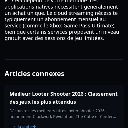
R : Cela dépend de votre méthode. Les
applications natives nécessitent généralement
un achat unique. Le cloud streaming nécessite
typiquement un abonnement mensuel au
service (comme le Xbox Game Pass Ultimate),
bien que certains services proposent un niveau
gratuit avec des sessions de jeu limitées.
Articles connexes
Meilleur Looter Shooter 2026 : Classement
des jeux les plus attendus
Découvrez les meilleurs titres looter shooter 2026,
notamment Clockwork Revolution, The Cube et Cinder
City. Un guide complet sur les sorties et mécaniques
Lire la suite
phares de l'année.