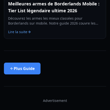
Meilleures armes de Borderlands Mobile :
Tier List légendaire ultime 2026
Découvrez les armes les mieux classées pour
Borderlands sur mobile. Notre guide 2026 couvre les
lasers, pistolets et mitraillettes légendaires pour
Lire la suite
dominer Elpis.
Plus
Guide
Advertisement