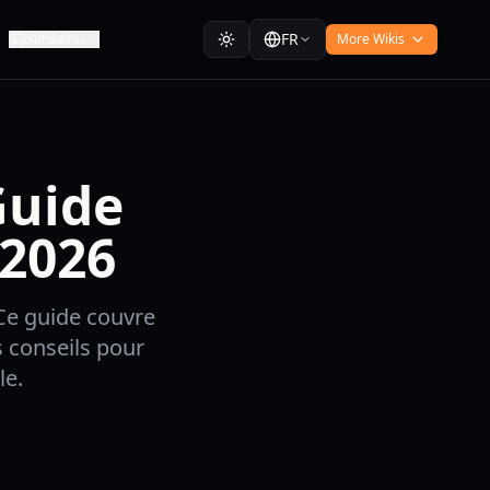
FR
Similaires
More Wikis
Guide
 2026
Ce guide couvre
s conseils pour
le.