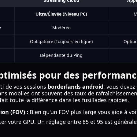
Streaming Cloud
Appl
Ultra/Élevée (Niveau PC)
M
e
Modérée
Obligatoire (Toujours en ligne)
Option
Dépendante du Ping
ptimisés pour des performan
rti de vos sessions
borderlands android
, vous devez
ns mobiles ont souvent des taux de rafraîchissement 
fait toute la différence dans les fusillades rapides.
ion (FOV) :
Bien qu'un FOV plus large vous aide à vo
citer votre GPU. Un réglage entre 85 et 95 est général