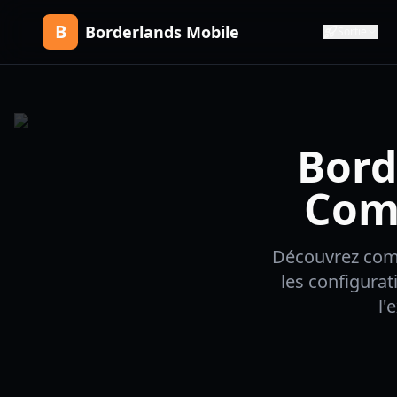
B
Borderlands Mobile
Sortie
Bord
Comp
Découvrez comm
les configurat
l'