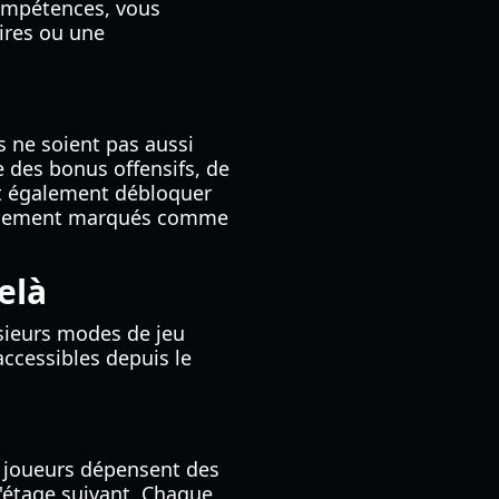
compétences, vous
ires ou une
 ne soient pas aussi
re des bonus offensifs, de
ent également débloquer
uellement marqués comme
elà
sieurs modes de jeu
ccessibles depuis le
s joueurs dépensent des
l'étage suivant. Chaque