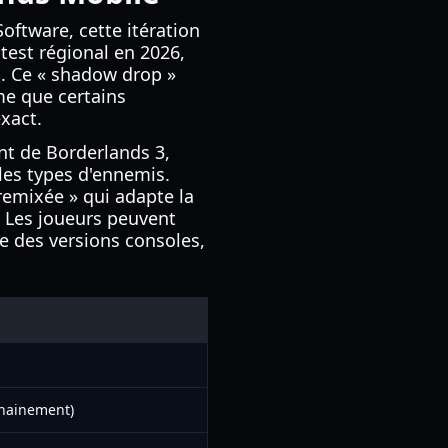
ftware, cette itération
test régional en 2026,
s. Ce « shadow drop »
me que certains
xact.
nt de Borderlands 3,
es types d'ennemis.
 remixée » qui adapte la
. Les joueurs peuvent
e des versions consoles,
chainement)