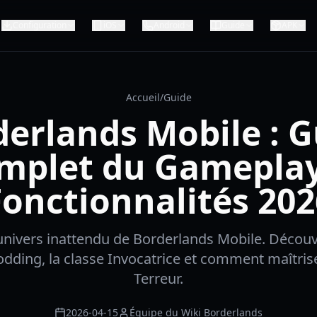
Configuration
iOS
Android
Guide
APK
Accueil
/
Guide
derlands Mobile : G
mplet du Gameplay
Fonctionnalités 202
univers inattendu de Borderlands Mobile. Découv
dding, la classe Invocatrice et comment maîtrise
Terreur.
2026-04-15
Équipe du Wiki Borderlands