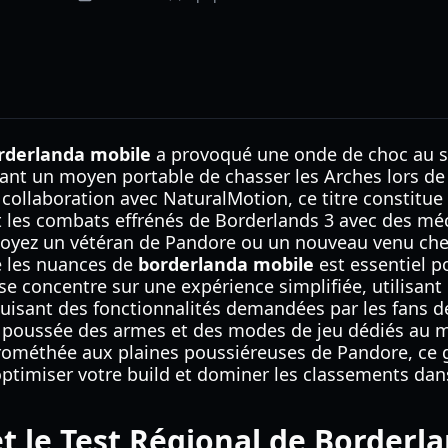
rderlanda mobile
a provoqué une onde de choc au 
frant un moyen portable de chasser les Arches lors d
collaboration avec NaturalMotion, ce titre constitu
t les combats effrénés de Borderlands 3 avec des mé
soyez un vétéran de Pandore ou un nouveau venu c
 les nuances de
borderlanda mobile
est essentiel po
 se concentre sur une expérience simplifiée, utilisant
duisant des fonctionnalités demandées par les fans d
 poussée des armes et des modes de jeu dédiés au m
ométhée aux plaines poussiéreuses de Pandore, ce g
ptimiser votre build et dominer les classements dan
et le Test Régional de Borderl