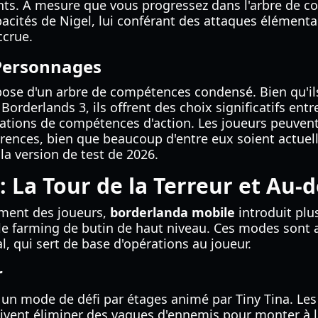
ts. À mesure que vous progressez dans l'arbre de 
acités de Nigel, lui conférant des attaques élémenta
ccrue.
Personnages
se d'un arbre de compétences condensé. Bien qu'ils
Borderlands 3, ils offrent des choix significatifs ent
iorations de compétences d'action. Les joueurs peuv
arences, bien que beaucoup d'entre eux soient act
a version de test de 2026.
 La Tour de la Terreur et Au-d
ement des joueurs,
borderlanda mobile
introduit plu
le farming de butin de haut niveau. Ces modes sont a
l, qui sert de base d'opérations au joueur.
r
t un mode de défi par étages animé par Tiny Tina. Le
oivent éliminer des vagues d'ennemis pour monter à 