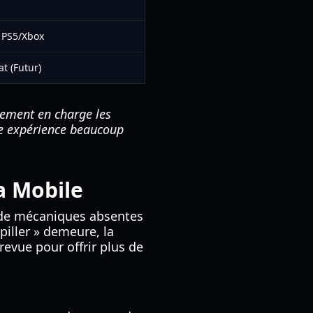
 PS5/Xbox
t (Futur)
èrement en charge les
ne expérience beaucoup
a Mobile
n de mécaniques absentes
piller » demeure, la
evue pour offrir plus de