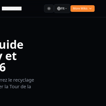
FR
Similaires
More Wikis
uide
 et
6
rez le recyclage
r la Tour de la