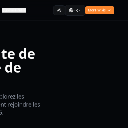
FR
Similaires
More Wikis
te de
e de
plorez les
nt rejoindre les
6.