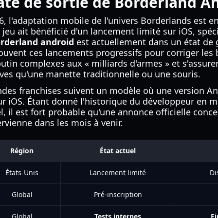
date de sortie de Borderland A
, l'adaptation mobile de l'univers Borderlands est 
e jeu ait bénéficié d'un lancement limité sur iOS, spé
rderland android
est actuellement dans un état de 
ouvent ces lancements progressifs pour corriger les
 butin complexes aux « milliards d'armes » et s'assu
tives qu'une manette traditionnelle ou une souris.
ndes franchises suivent un modèle où une version And
 sur iOS. Étant donné l'historique du développeur en 
 il est fort probable qu'une annonce officielle conce
rvienne dans les mois à venir.
Région
État actuel
États-Unis
Lancement limité
Di
Global
Pré-inscription
Global
Tests internes
Fi