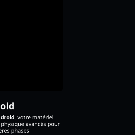
roid
droid
, votre matériel
e physique avancés pour
ières phases