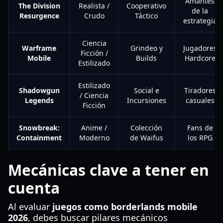
Amantes
The Division
Realista /
Cooperativo
de la
Resurgence
Crudo
Táctico
estrategia
Ciencia
Warframe
Grindeo y
Jugadores
Ficción /
Mobile
Builds
Hardcore
Estilizado
Estilizado
Shadowgun
Social e
Tiradores
/ Ciencia
Legends
Incursiones
casuales
Ficción
Snowbreak:
Anime /
Colección
Fans de
Containment
Moderno
de Waifus
los RPG
Mecánicas clave a tener en
cuenta
Al evaluar
juegos como borderlands mobile
2026
, debes buscar pilares mecánicos