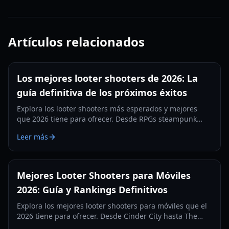
Artículos relacionados
Los mejores looter shooters de 2026: La
guía definitiva de los próximos éxitos
Explora los looter shooters más esperados y mejores
que 2026 tiene para ofrecer. Desde RPGs steampunk
hasta MMOs cambiantes, descubre la próxima
Leer más
generación de combate basado en equipo.
Mejores Looter Shooters para Móviles
2026: Guía y Rankings Definitivos
Explora los mejores looter shooters para móviles que el
2026 tiene para ofrecer. Desde Cinder City hasta The
Cube, descubre los juegos mejor posicionados, guías de