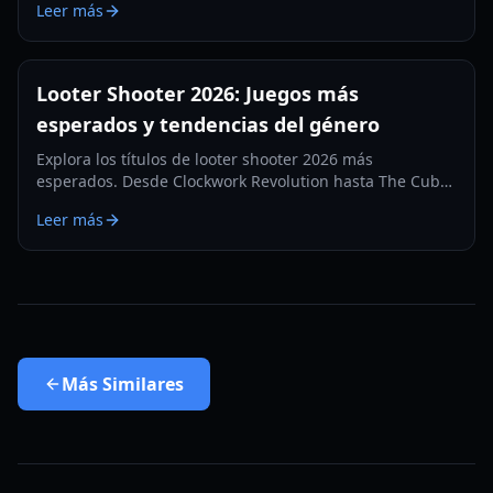
Leer más
equipo y estrategias de juego.
Looter Shooter 2026: Juegos más
esperados y tendencias del género
Explora los títulos de looter shooter 2026 más
esperados. Desde Clockwork Revolution hasta The Cube,
descubre la próxima generación de combate basado en
Leer más
equipo.
Más
Similares