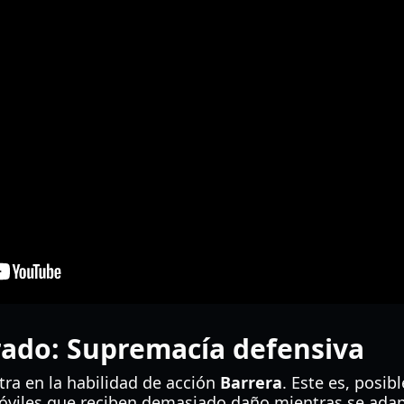
ltrado: Supremacía defensiva
ntra en la habilidad de acción
Barrera
. Este es, posib
óviles que reciben demasiado daño mientras se adap