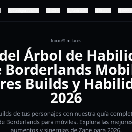
Configuración
iOS
Android
Guía
APK
Inicio
/
Similares
del Árbol de Habil
 Borderlands Mobi
res Builds y Habili
2026
ilds de tus personajes con nuestra guía complet
de Borderlands para móviles. Explora las mejores
aumentos y sinergias de Zane para 2026.