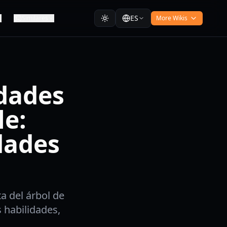
ES
Similares
More Wikis
idades
le:
dades
a del árbol de
 habilidades,