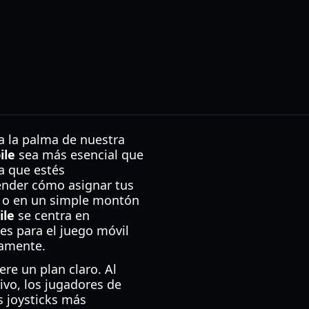
a la palma de nuestra
ile
sea más esencial que
a que estés
tender cómo asignar tus
io o en un simple montón
ile
se centra en
es para el juego móvil
eamente.
re un plan claro. Al
ivo, los jugadores de
s joysticks más