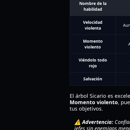
Nombre de la
habilidad
Velocidad
Aum
violenta
Momento
violento
Viéndolo todo
rojo
Salvación
El árbol Sicario es exce
Momento violento
, pu
tus objetivos.
⚠️ Advertencia:
Confia
jefes sin enemigos men