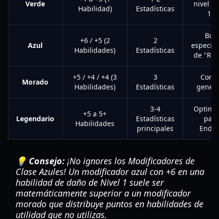
Verde
nivel (N
Habilidad)
Estadísticas
1-1
Buil
+6 / +5 (2
2
Azul
especial
Habilidades)
Estadísticas
de "Rup
+5 / +4 / +4 (3
3
Comb
Morado
Habilidades)
Estadísticas
genera
3-4
Optimiz
+5 a 5+
Legendario
Estadísticas
para
Habilidades
principales
Endg
💡 Consejo:
¡No ignores los Modificadores de
Clase Azules! Un modificador azul con +6 en una
habilidad de daño de Nivel 1 suele ser
matemáticamente superior a un modificador
morado que distribuye puntos en habilidades de
utilidad que no utilizas.