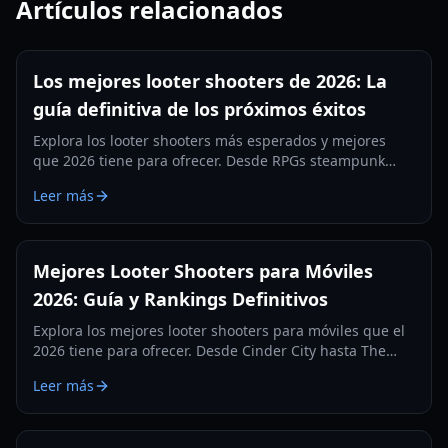
Artículos relacionados
Los mejores looter shooters de 2026: La
guía definitiva de los próximos éxitos
Explora los looter shooters más esperados y mejores
que 2026 tiene para ofrecer. Desde RPGs steampunk
hasta MMOs cambiantes, descubre la próxima
Leer más
generación de combate basado en equipo.
Mejores Looter Shooters para Móviles
2026: Guía y Rankings Definitivos
Explora los mejores looter shooters para móviles que el
2026 tiene para ofrecer. Desde Cinder City hasta The
Cube, descubre los juegos mejor posicionados, guías de
Leer más
equipo y estrategias de juego.