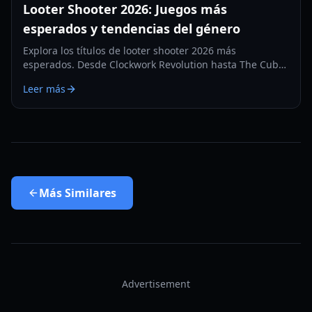
Looter Shooter 2026: Juegos más
esperados y tendencias del género
Explora los títulos de looter shooter 2026 más
esperados. Desde Clockwork Revolution hasta The Cube,
descubre la próxima generación de combate basado en
Leer más
equipo.
Más
Similares
Advertisement