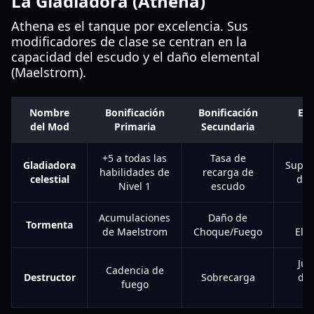
La Gladiadora (Athena)
Athena es el tanque por excelencia. Sus
modificadores de clase se centran en la
capacidad del escudo y el daño elemental
(Maelstrom).
Nombre
Bonificación
Bonificación
Est
del Mod
Primaria
Secundaria
J
+5 a todas las
Tasa de
Gladiadora
Super
habilidades de
recarga de
celestial
defi
Nivel 1
escudo
Acumulaciones
Daño de
Tormenta
de Maelstrom
Choque/Fuego
Ele
Jue
Cadencia de
Destructor
Sobrecarga
dis
fuego
rá