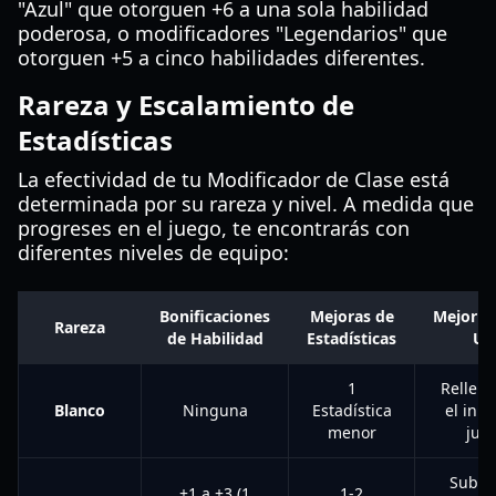
"Azul" que otorguen +6 a una sola habilidad
poderosa, o modificadores "Legendarios" que
otorguen +5 a cinco habilidades diferentes.
Rareza y Escalamiento de
Estadísticas
La efectividad de tu Modificador de Clase está
determinada por su rareza y nivel. A medida que
progreses en el juego, te encontrarás con
diferentes niveles de equipo:
Bonificaciones
Mejoras de
Mejor C
Rareza
de Habilidad
Estadísticas
Us
1
Relleno
Blanco
Ninguna
Estadística
el inic
menor
jue
Subid
+1 a +3 (1
1-2