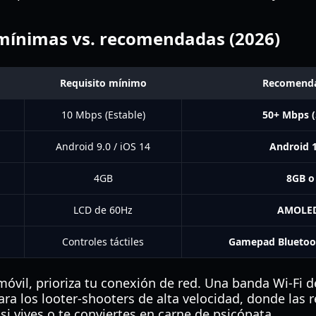
 mínimas vs. recomendadas (2026)
Requisito mínimo
Recomenda
10 Mbps (Estable)
50+ Mbps (
Android 9.0 / iOS 14
Android 1
4GB
8GB o
LCD de 60Hz
AMOLED
Controles táctiles
Gamepad Bluetoo
móvil, prioriza tu conexión de red. Una banda Wi-Fi 
ara los looter-shooters de alta velocidad, donde las 
 vives o te conviertes en carne de psicópata.