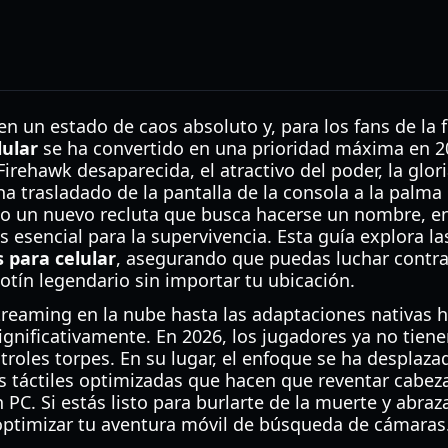
en un estado de caos absoluto y, para los fans de la 
lular
se ha convertido en una prioridad máxima en 2
irehawk desaparecida, el atractivo del poder, la glori
ha trasladado de la pantalla de la consola a la palm
o un nuevo recluta que busca hacerse un nombre, 
 esencial para la supervivencia. Esta guía explora l
 para celular
, asegurando que puedas luchar contra 
botín legendario sin importar tu ubicación.
treaming en la nube hasta las adaptaciones nativas h
ignificativamente. En 2026, los jugadores ya no tie
troles torpes. En su lugar, el enfoque se ha desplaza
ces táctiles optimizadas que hacen que reventar cabez
PC. Si estás listo para burlarte de la muerte y abrazar
optimizar tu aventura móvil de búsqueda de cámaras