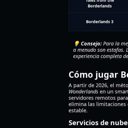
Tales from the
Borderlands
Borderlands 3
💡 Consejo:
Para la mej
a menudo son estafas. Li
experiencia completa de
Cómo jugar Bo
A partir de 2026, el mét
Wonderlands
en un smartp
servidores remotos para 
elimina las limitacione
estable.
Servicios de nub