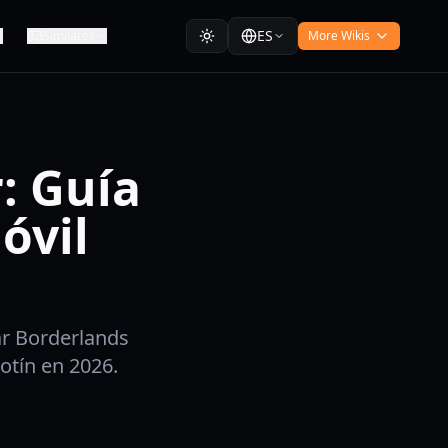
ES
Similares
More Wikis
: Guía
óvil
ar Borderlands
otín en 2026.