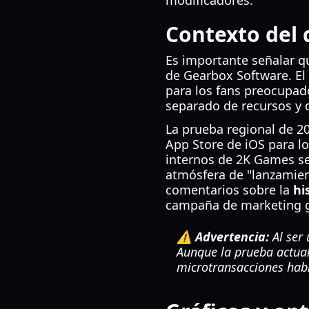
modificadores.
Contexto del 
Es importante señalar q
de Gearbox Software. El 
para los fans preocupado
separado de recursos y 
La prueba regional de 2
App Store de iOS para l
internos de 2K Games se
atmósfera de "lanzamient
comentarios sobre la
hi
campaña de marketing g
⚠️ Advertencia:
Al ser 
Aunque la prueba actual 
microtransacciones habi