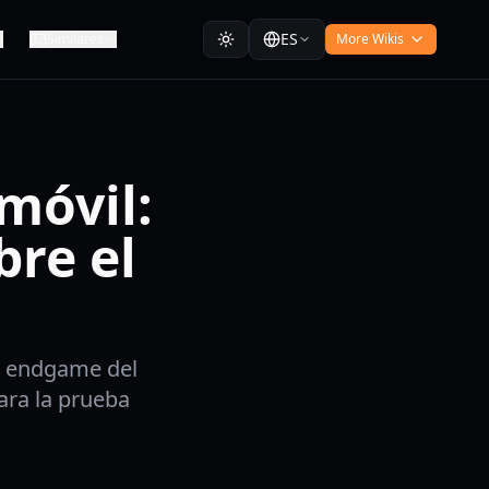
ES
Similares
More Wikis
móvil:
bre el
de endgame del
ara la prueba