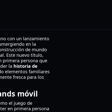
mano con un lanzamiento
sumergiendo en la
 construcción de mundo
l. Este nuevo título,
en primera persona que
nder la
historia de
do elementos familiares
mente fresca para los
ands móvil
como el juego de
oter en primera persona