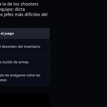
a la de los shooters
quipo; dicta
 jefes más difíciles del
el juego
l desorden del inventario
as builds de armas
nido de endgame como las
ones