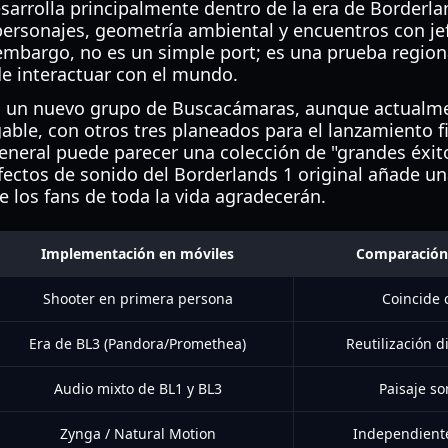
sarrolla principalmente dentro de la era de Borderlan
ersonajes, geometría ambiental y encuentros con je
n embargo, no es un simple port; es una prueba regio
e interactuar con el mundo.
en un nuevo grupo de Buscacámaras, aunque actualme
able, con otros tres planeados para el lanzamiento fi
neral puede parecer una colección de "grandes éxito
efectos de sonido del Borderlands 1 original añade u
e los fans de toda la vida agradecerán.
Implementación en móviles
Comparación c
Shooter en primera persona
Coincide 
Era de BL3 (Pandora/Promethea)
Reutilización d
Audio mixto de BL1 y BL3
Paisaje so
Zynga / Natural Motion
Independient