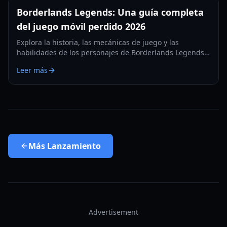
Borderlands Legends: Una guía completa
del juego móvil perdido 2026
Explora la historia, las mecánicas de juego y las
habilidades de los personajes de Borderlands Legends,
el RPG de estrategia móvil descontinuado. Aprende
Leer más
cómo acceder a esta joya perdida en 2026.
Más
Lanzamiento
Advertisement