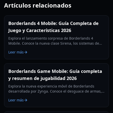
Artículos relacionados
Borderlands 4 Mobile: Guía Completa de
Juego y Características 2026
Explora el lanzamiento sorpresa de Borderlands 4
Mobile. Conoce la nueva clase Sirena, los sistemas de
botín, tipos de misiones y requisitos técnicos en nuestra
Leer más
guía exhaustiva de 2026.
Borderlands Game Mobile: Guía completa
y resumen de jugabilidad 2026
Explora la nueva experiencia móvil de Borderlands
desarrollada por Zynga. Conoce el desguace de armas,
las pruebas regionales y las mecánicas de juego en
Leer más
primera persona en nuestra guía de 2026.