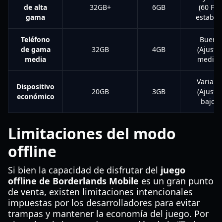
de alta
32GB+
6GB
(60 FPS
gama
estables
Teléfono
Bueno
de gama
32GB
4GB
(Ajuste
media
medios
Variabl
Dispositivo
20GB
3GB
(Ajuste
económico
bajos)
Limitaciones del modo
offline
Si bien la capacidad de disfrutar del
juego
offline de Borderlands Mobile
es un gran punto
de venta, existen limitaciones intencionales
impuestas por los desarrolladores para evitar
trampas y mantener la economía del juego. Por