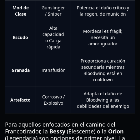
Mod de
Gunslinger
Potencia el daño crítico y
Clase
/ Sniper
la regen. de munición
Alta
Mordecai es frágil;
capacidad
Escudo
necesita un
o Carga
amortiguador
rápida
Proporciona curación
secundaria mientras
Granada
Transfusión
Bloodwing está en
cooldown
Adapta el daño de
Corrosivo /
Artefacto
Bloodwing a las
Explosivo
debilidades del enemigo
Para aquellos enfocados en el camino del
Francotirador, la
Bessy
(Elescente) o la
Orion
(Legendaria) son opciones de primer nivel. La