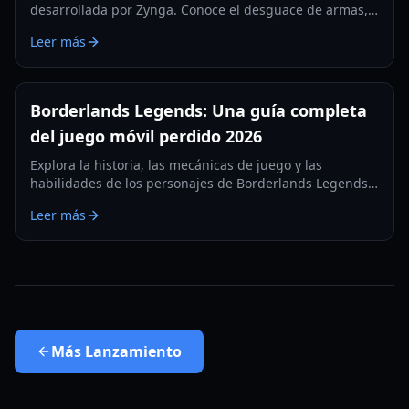
desarrollada por Zynga. Conoce el desguace de armas,
las pruebas regionales y las mecánicas de juego en
Leer más
primera persona en nuestra guía de 2026.
Borderlands Legends: Una guía completa
del juego móvil perdido 2026
Explora la historia, las mecánicas de juego y las
habilidades de los personajes de Borderlands Legends,
el RPG de estrategia móvil descontinuado. Aprende
Leer más
cómo acceder a esta joya perdida en 2026.
Más
Lanzamiento