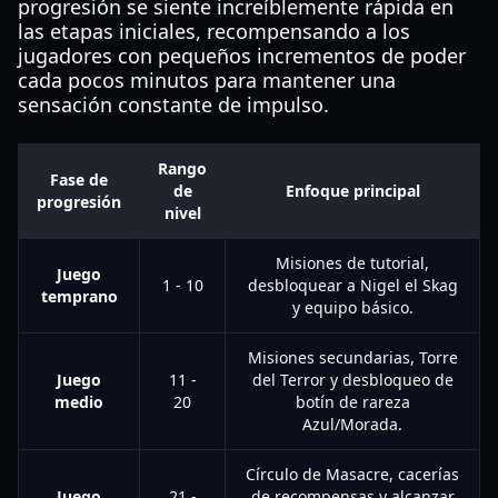
progresión se siente increíblemente rápida en
las etapas iniciales, recompensando a los
jugadores con pequeños incrementos de poder
cada pocos minutos para mantener una
sensación constante de impulso.
Rango
Fase de
de
Enfoque principal
progresión
nivel
Misiones de tutorial,
Juego
1 - 10
desbloquear a Nigel el Skag
temprano
y equipo básico.
Misiones secundarias, Torre
Juego
11 -
del Terror y desbloqueo de
medio
20
botín de rareza
Azul/Morada.
Círculo de Masacre, cacerías
Juego
21 -
de recompensas y alcanzar