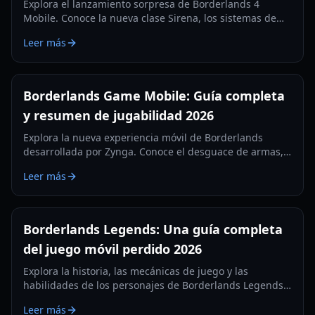
Explora el lanzamiento sorpresa de Borderlands 4
Mobile. Conoce la nueva clase Sirena, los sistemas de
botín, tipos de misiones y requisitos técnicos en nuestra
Leer más
guía exhaustiva de 2026.
Borderlands Game Mobile: Guía completa
y resumen de jugabilidad 2026
Explora la nueva experiencia móvil de Borderlands
desarrollada por Zynga. Conoce el desguace de armas,
las pruebas regionales y las mecánicas de juego en
Leer más
primera persona en nuestra guía de 2026.
Borderlands Legends: Una guía completa
del juego móvil perdido 2026
Explora la historia, las mecánicas de juego y las
habilidades de los personajes de Borderlands Legends,
el RPG de estrategia móvil descontinuado. Aprende
Leer más
cómo acceder a esta joya perdida en 2026.