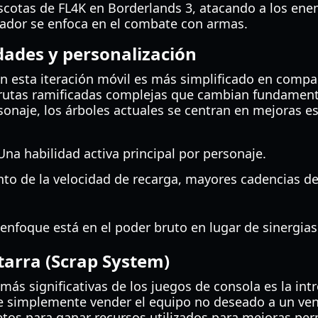
scotas de FL4K en Borderlands 3, atacando a los ene
gador se enfoca en el combate con armas.
dades y personalización
en esta iteración móvil es más simplificado en compa
e rutas ramificadas complejas que cambian fundamen
onaje, los árboles actuales se centran en mejoras es
na habilidad activa principal por personaje.
o de la velocidad de recarga, mayores cadencias de
 enfoque está en el poder bruto en lugar de sinergia
tarra (Scrap System)
más significativas de los juegos de consola es la in
de simplemente vender el equipo no deseado a un ven
tos para ganar recursos utilizados para mejoras pe