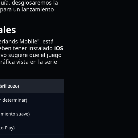
guía, desglosaremos la
l para un lanzamiento
ales
erlands Mobile", está
deben tener instalado
iOS
ivo sugiere que el juego
fica vista en la serie
bril 2026)
r determinar)
amiento suave)
to-Play)