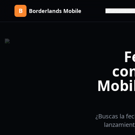
B
Borderlands Mobile
Lanzamiento
F
co
Mobil
¿Buscas la fe
lanzamient