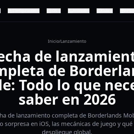
Configuración
iOS
Android
Guía
APK
Inicio
/
Lanzamiento
echa de lanzamien
mpleta de Borderla
e: Todo lo que nec
saber en 2026
cha de lanzamiento completa de Borderlands Mobi
o sorpresa en iOS, las mecánicas de juego y qué 
despliegue global.