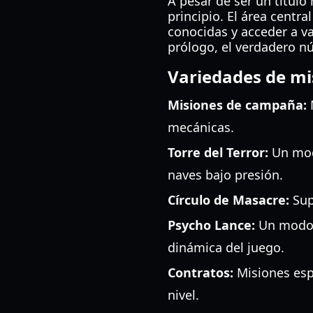
A pesar de ser un título
principio. El área centra
conocidas y acceder a va
prólogo, el verdadero nú
Variedades de mi
Misiones de campaña:
M
mecánicas.
Torre del Terror:
Un modo
naves bajo presión.
Círculo de Masacre:
Sup
Psycho Lance:
Un modo d
dinámica del juego.
Contratos:
Misiones esp
nivel.