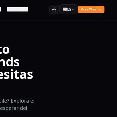
ES
Similares
More Wikis
to
nds
esitas
le? Explora el
esperar del