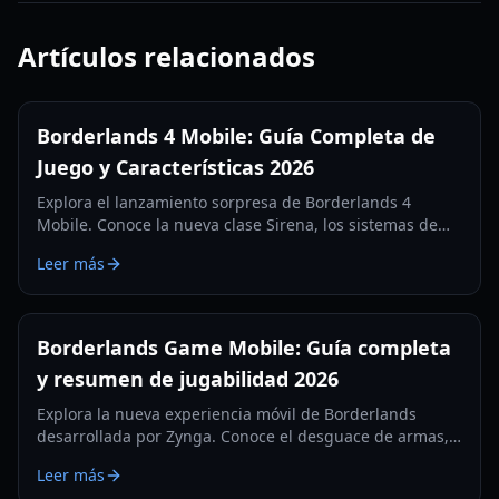
Artículos relacionados
Borderlands 4 Mobile: Guía Completa de
Juego y Características 2026
Explora el lanzamiento sorpresa de Borderlands 4
Mobile. Conoce la nueva clase Sirena, los sistemas de
botín, tipos de misiones y requisitos técnicos en nuestra
Leer más
guía exhaustiva de 2026.
Borderlands Game Mobile: Guía completa
y resumen de jugabilidad 2026
Explora la nueva experiencia móvil de Borderlands
desarrollada por Zynga. Conoce el desguace de armas,
las pruebas regionales y las mecánicas de juego en
Leer más
primera persona en nuestra guía de 2026.