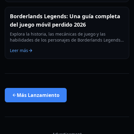
Borderlands Legends: Una guía completa
del juego móvil perdido 2026
Explora la historia, las mecánicas de juego y las
habilidades de los personajes de Borderlands Legends,
el RPG de estrategia móvil descontinuado. Aprende
Leer más
cómo acceder a esta joya perdida en 2026.
Más
Lanzamiento