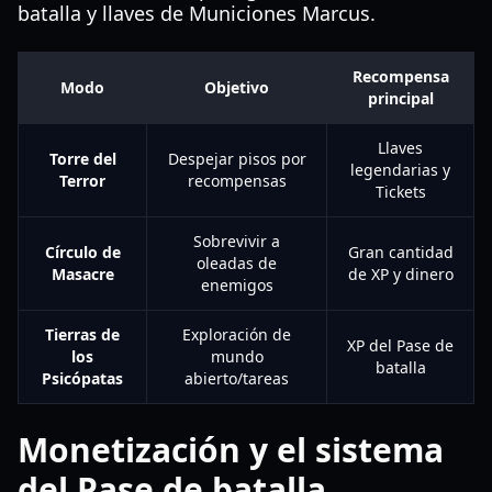
batalla y llaves de Municiones Marcus.
Recompensa
Modo
Objetivo
principal
Llaves
Torre del
Despejar pisos por
legendarias y
Terror
recompensas
Tickets
Sobrevivir a
Círculo de
Gran cantidad
oleadas de
Masacre
de XP y dinero
enemigos
Tierras de
Exploración de
XP del Pase de
los
mundo
batalla
Psicópatas
abierto/tareas
Monetización y el sistema
del Pase de batalla