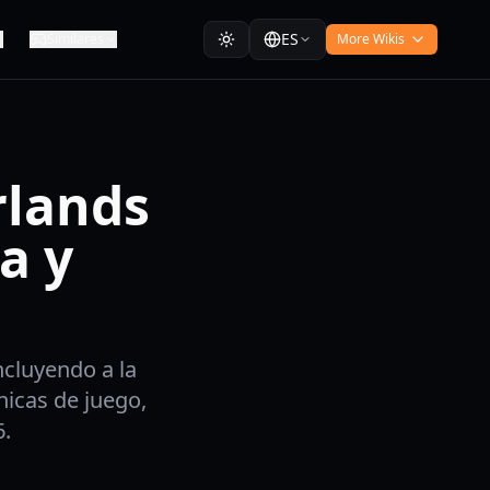
ES
Similares
More Wikis
rlands
a y
cluyendo a la
nicas de juego,
6.